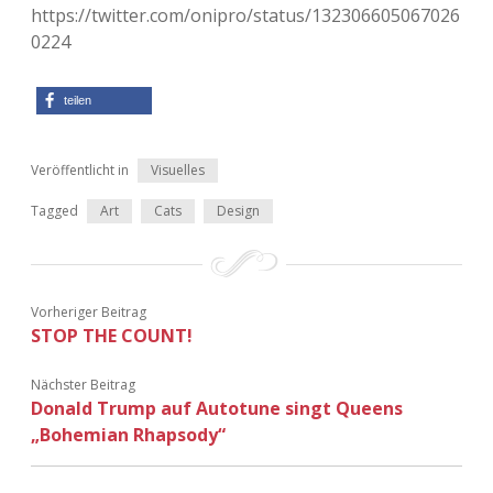
https://twitter.com/onipro/status/132306605067026
Adventskalender 2022
0224
Adventskalender 2023
teilen
Adventskalender 2024
Veröffentlicht in
Visuelles
Tagged
Art
Cats
Design
Vorheriger Beitrag
STOP THE COUNT!
Nächster Beitrag
Donald Trump auf Autotune singt Queens
„Bohemian Rhapsody“