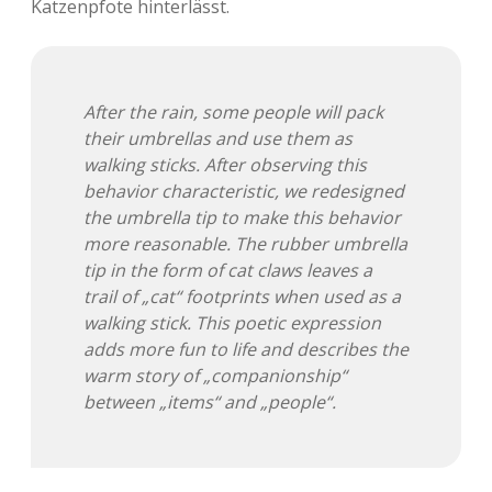
Katzenpfote hinterlässt.
Adventskalender 2013
Visuelles
Adventskalender 2014
Wandnotizen
After the rain, some people will pack
their umbrellas and use them as
Adventskalender 2015
walking sticks. After observing this
behavior characteristic, we redesigned
Adventskalender 2016
the umbrella tip to make this behavior
more reasonable. The rubber umbrella
Adventskalender 2017
tip in the form of cat claws leaves a
trail of „cat“ footprints when used as a
Adventskalender 2018
walking stick. This poetic expression
adds more fun to life and describes the
Adventskalender 2019
warm story of „companionship“
between „items“ and „people“.
Adventskalender 2020
Adventskalender 2021