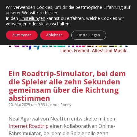
Wir verwenden Cookies, um dir die bestmögliche Erfahrung auf
unserer Website zu bieten.
Menü
Kategorien
Dropdown-
In den
Einstellungen
kannst du erfahren, welche Cookies wir
öffnen
Menü
verwenden oder sie ausschalten.
öffnen
24 Hours Chilling
KFMW-Disco
Zustimmen
Ablehnen
Einstellungen
Die Wende
Dates
Instagrams
Doku
Ein Roadtrip-Simulator, bei dem
KFMW-Disco
Contact
die Spieler alle zehn Sekunden
Adventskalender
kfmw.stuff
gemeinsam über die Richtung
Dropdown-
Menü
abstimmen
öffnen
Adventskalender 2010
Kopfkinomusik
20. Mai 2025
um 9:39 Uhr
von
Ronny
facebook
instagram
rss
soundcloud
vimeo
Bluesky
Adventskalender 2011
Nur mal so
Neal Agarwal von Neal.fun entwickelte mit dem
Internet Roadtrip
einen kollaborativen Online-
Adventskalender 2012
Täglicher Sinnwahn
Fahrsimulator, bei dem die Spieler alle zehn