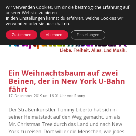
Wir verwenden Cookies, um dir die bestmögliche Erfahrung auf
unserer Website zu bieten.
Menü
Kategorien
Dropdown-
In den
Einstellungen
kannst du erfahren, welche Cookies wir
öffnen
Menü
verwenden oder sie ausschalten.
öffnen
24 Hours Chilling
KFMW-Disco
Zustimmen
Ablehnen
Einstellungen
Die Wende
Dates
Instagrams
Doku
Ein Weihnachtsbaum auf zwei
KFMW-Disco
Contact
Beinen, der in New York U-Bahn
Adventskalender
kfmw.stuff
fährt
Dropdown-
Menü
17. Dezember 2019
um 16:01 Uhr
von
Ronny
öffnen
Adventskalender 2010
Kopfkinomusik
facebook
instagram
rss
soundcloud
vimeo
Bluesky
Der Straßenkünstler Tommy Liberto hat sich in
Adventskalender 2011
Nur mal so
seiner Heimatstadt auf den Weg gemacht, um als
Mr. Christmas Tree durch das Land und nach New
Adventskalender 2012
Täglicher Sinnwahn
York zu reisen. Dort will er die Menschen, wie jedes