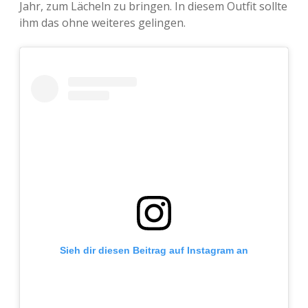
Jahr, zum Lächeln zu bringen. In diesem Outfit sollte
Adventskalender 2013
Visuelles
ihm das ohne weiteres gelingen.
Adventskalender 2014
Wandnotizen
Adventskalender 2015
Adventskalender 2016
Adventskalender 2017
Adventskalender 2018
Adventskalender 2019
Sieh dir diesen Beitrag auf Instagram an
Adventskalender 2020
Adventskalender 2021