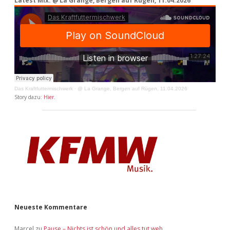
Latest Mix: @ La Grange, Bergen auf Rügen, 11.04.2026
Das Kraftfuttermischwerk
·
@ La Grange, Bergen auf Rügen, 11.04.2026
Story dazu:
Hier
.
Neueste Kommentare
Marcel
zu
Pause – Nichts ist schön und alles tut weh