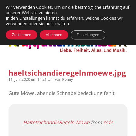
Wir verwenden Cookies, um dir die bestmögliche Erfahrung auf
unserer Website zu bieten.
Menü
Kategorien
Dropdown-
In den
Einstellungen
kannst du erfahren, welche Cookies wir
öffnen
Menü
verwenden oder sie ausschalten.
öffnen
24 Hours Chilling
KFMW-Disco
Zustimmen
Ablehnen
Einstellungen
Die Wende
Dates
Instagrams
Doku
haeltsichandieregelnmoewe.jpg
KFMW-Disco
Contact
11. Juni 2020
um 14:21 Uhr
von
Ronny
Adventskalender
kfmw.stuff
Dropdown-
Menü
Gute Möwe, aber die Schnabelbedeckung fehlt.
öffnen
Adventskalender 2010
Kopfkinomusik
facebook
instagram
rss
soundcloud
vimeo
Bluesky
Adventskalender 2011
Nur mal so
HaltetsichandieRegeln-Möwe
from
r/de
Adventskalender 2012
Täglicher Sinnwahn