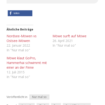
Adventskalender 2013
Visuelles
teilen
Adventskalender 2014
Wandnotizen
Adventskalender 2015
Ähnliche Beiträge
Nordsee-Möwen vs
Möwe surft auf Möwe
Ostsee-Möwen
26. April 2021
Adventskalender 2016
22. Januar 2022
In "Nur mal so"
In "Nur mal so"
Adventskalender 2017
Möwe klaut GoPro,
Hammerhai schwimmt mit
Adventskalender 2018
einer an der Finne
12. Juli 2015
Adventskalender 2019
In "Nur mal so"
Adventskalender 2020
Adventskalender 2021
Veröffentlicht in
Nur mal so