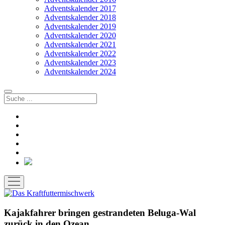
Adventskalender 2017
Adventskalender 2018
Adventskalender 2019
Adventskalender 2020
Adventskalender 2021
Adventskalender 2022
Adventskalender 2023
Adventskalender 2024
Suchen
facebook
instagram
rss
soundcloud
vimeo
Bluesky
Menü
öffnen
Kajakfahrer bringen gestrandeten Beluga-Wal
zurück in den Ozean