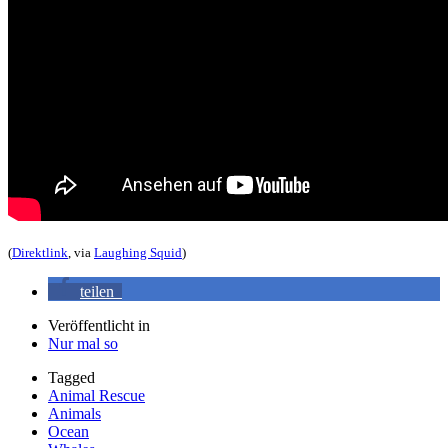
(
Direktlink
, via
Laughing Squid
)
teilen
Veröffentlicht in
Nur mal so
Tagged
Animal Rescue
Animals
Ocean