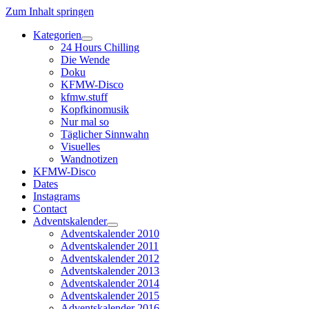
Zum Inhalt springen
Kategorien
Dropdown-
24 Hours Chilling
Menü
Die Wende
öffnen
Doku
KFMW-Disco
kfmw.stuff
Kopfkinomusik
Nur mal so
Täglicher Sinnwahn
Visuelles
Wandnotizen
KFMW-Disco
Dates
Instagrams
Contact
Adventskalender
Dropdown-
Adventskalender 2010
Menü
Adventskalender 2011
öffnen
Adventskalender 2012
Adventskalender 2013
Adventskalender 2014
Adventskalender 2015
Adventskalender 2016