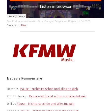
Das Kraftfuttermischwerk
·
@ La Grange, Bergen auf Rügen, 11.04.2026
Story dazu:
Hier
.
Neueste Kommentare
Bernd
zu
Pause – Nichts ist schön und alles tut weh
Kurt C. Hose
zu
Pause – Nichts ist schön und alles tut weh
0l4f
zu
Pause – Nichts ist schön und alles tut weh