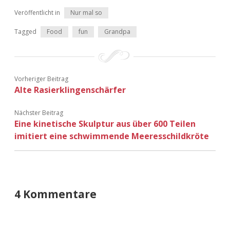
Adventskalender 2022
Veröffentlicht in
Nur mal so
Adventskalender 2023
Tagged
Food
fun
Grandpa
Adventskalender 2024
Vorheriger Beitrag
Alte Rasierklingenschärfer
Nächster Beitrag
Eine kinetische Skulptur aus über 600 Teilen
imitiert eine schwimmende Meeresschildkröte
4 Kommentare