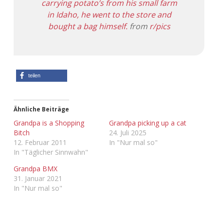
carrying potato’s from his small farm
in Idaho, he went to the store and
Adventskalender 2013
Visuelles
bought a bag himself.
from
r/pics
Adventskalender 2014
Wandnotizen
Adventskalender 2015
teilen
Adventskalender 2016
Adventskalender 2017
Ähnliche Beiträge
Grandpa is a Shopping
Grandpa picking up a cat
Adventskalender 2018
Bitch
24. Juli 2025
12. Februar 2011
In "Nur mal so"
In "Täglicher Sinnwahn"
Adventskalender 2019
Grandpa BMX
Adventskalender 2020
31. Januar 2021
In "Nur mal so"
Adventskalender 2021