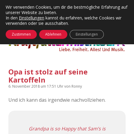
Wir verwenden Cookies, um dir die bestmögliche Erfahrung auf
unserer Website zu bieten.
Menü
Kategorien
Dropdown-
In den
Einstellungen
kannst du erfahren, welche Cookies wir
öffnen
Menü
verwenden oder sie ausschalten.
öffnen
24 Hours Chilling
KFMW-Disco
Zustimmen
Ablehnen
Einstellungen
Die Wende
Dates
Instagrams
Doku
Opa ist stolz auf seine
KFMW-Disco
Contact
Kartoffeln
Adventskalender
kfmw.stuff
Dropdown-
6. November 2018
um 17:51 Uhr
von
Ronny
Menü
öffnen
Und ich kann das irgendwie nachvollziehen.
Adventskalender 2010
Kopfkinomusik
facebook
instagram
rss
soundcloud
vimeo
Bluesky
Adventskalender 2011
Nur mal so
Grandpa is so Happy that Sam’s is
Adventskalender 2012
Täglicher Sinnwahn