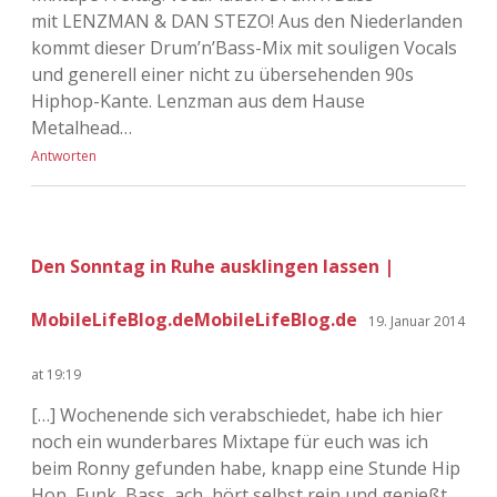
mit LENZMAN & DAN STEZO! Aus den Niederlanden
kommt dieser Drum’n’Bass-Mix mit souligen Vocals
und generell einer nicht zu übersehenden 90s
Hiphop-Kante. Lenzman aus dem Hause
Metalhead…
Antworten
Den Sonntag in Ruhe ausklingen lassen |
MobileLifeBlog.deMobileLifeBlog.de
19. Januar 2014
at 19:19
[…] Wochenende sich verabschiedet, habe ich hier
noch ein wunderbares Mixtape für euch was ich
beim Ronny gefunden habe, knapp eine Stunde Hip
Hop, Funk, Bass, ach, hört selbst rein und genießt