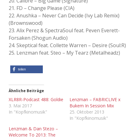
20. Calibre – Big Game (Signature)
21. FD – Change Please (CIA)
22. Anushka – Never Can Decide (Ivy Lab Remix)
(Brownswood)
23. Alix Perez & SpectraSoul feat. Peven Everett-
Forsaken (Shogun Audio)
24. Skeptical feat. Collette Warren – Desire (Soul:R)
25. Lenzman feat. Steo – My Tearz (Metalheadz)
teilen
Ähnliche Beiträge
XLR8R-Podcast 488: Goldie
Lenzman – FABRICLIVE x
3. Mai 2017
Bukem In Session Mix
In "Kopfkinomusik"
25. Oktober 2013
In "Kopfkinomusik"
Lenzman & Dan Stezo –
Welcome To 2013: The