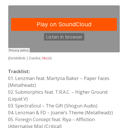
Adventskalender 2013
Visuelles
Adventskalender 2014
Wandnotizen
Adventskalender 2015
Adventskalender 2016
(Direktlink | Danke,
Nico
!)
Adventskalender 2017
Tracklist:
Adventskalender 2018
01. Lenzman feat. Martyna Baker – Paper Faces
(Metalheadz)
Adventskalender 2019
02. Submorphics feat. T.R.A.C. – Higher Ground
(Liquid V)
Adventskalender 2020
03. SpectraSoul – The Gift (Shogun Audio)
04. Lenzman & FD – Joanie’s Theme (Metalheadz)
Adventskalender 2021
05. Foreign Concept feat. Riya – Affliction
(Alternative Mix) (Critical)