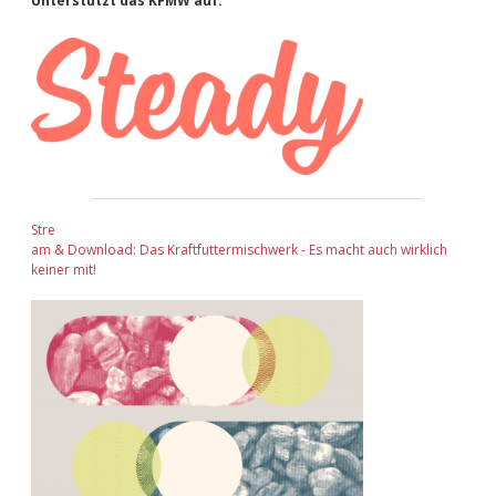
Sidebar
Unterstützt das KFMW auf:
Stre
am & Download: Das Kraftfuttermischwerk - Es macht auch wirklich
keiner mit!