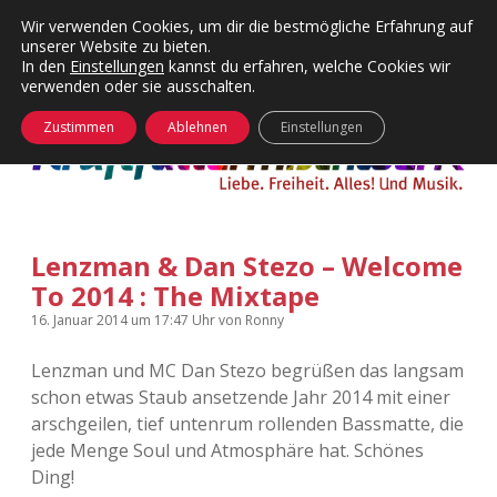
Wir verwenden Cookies, um dir die bestmögliche Erfahrung auf
unserer Website zu bieten.
Menü
Kategorien
Dropdown-
In den
Einstellungen
kannst du erfahren, welche Cookies wir
öffnen
Menü
verwenden oder sie ausschalten.
öffnen
24 Hours Chilling
KFMW-Disco
Zustimmen
Ablehnen
Einstellungen
Die Wende
Dates
Instagrams
Doku
Lenzman & Dan Stezo – Welcome
KFMW-Disco
Contact
To 2014 : The Mixtape
Adventskalender
kfmw.stuff
Dropdown-
16. Januar 2014
um 17:47 Uhr
von
Ronny
Menü
öffnen
Lenzman und MC Dan Stezo begrüßen das langsam
Adventskalender 2010
Kopfkinomusik
facebook
instagram
rss
soundcloud
vimeo
Bluesky
schon etwas Staub ansetzende Jahr 2014 mit einer
arschgeilen, tief untenrum rollenden Bassmatte, die
Adventskalender 2011
Nur mal so
jede Menge Soul und Atmosphäre hat. Schönes
Ding!
Adventskalender 2012
Täglicher Sinnwahn