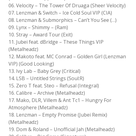
Adventskalender 2022
06. Velocity – The Tower Of Druaga (Sheer Velocity)
07. Lenzman & Switch – Ice Cold Soul VIP (CIA)
Adventskalender 2023
08. Lenzman & Submorphics – Can’t You See (…)
09. Lynx – Shimmy – (Ram)
Adventskalender 2024
10. Stray – Award Tour (Exit)
11. Jubei feat. dBridge – These Things VIP
(Metalheadz)
12. Makoto feat. MC Conrad – Golden Girl (Lenzman
VIP) (Good Looking)
13. Ivy Lab – Baby Grey (Critical)
14. LSB – Untitled Strings (Soul:R)
15. Zero T feat. Steo – Refusal (Integral)
16. Calibre – Archive (Metalheadz)
17. Mako, DLR, Villem & Ant Tc1 – Hungry For
Atmosphere (Metalheadz)
18. Lenzman – Empty Promise (Jubei Remix)
(Metalheadz)
19. Dom & Roland – Unofficial Jah (Metalheadz)