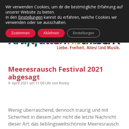
Wir verwenden Cookies, um dir die bestmögliche Erfahrung auf
unserer Website zu bieten.
Menü
Kategorien
Dropdown-
In den
Einstellungen
kannst du erfahren, welche Cookies wir
öffnen
Menü
verwenden oder sie ausschalten.
öffnen
24 Hours Chilling
KFMW-Disco
Zustimmen
Ablehnen
Einstellungen
Die Wende
Dates
Instagrams
Doku
Meeresrausch Festival 2021
KFMW-Disco
Contact
abgesagt
Adventskalender
kfmw.stuff
Dropdown-
9. April 2021
um 11:09 Uhr
von
Ronny
Menü
öffnen
Adventskalender 2010
Kopfkinomusik
facebook
instagram
rss
soundcloud
vimeo
Bluesky
Wenig überraschend, dennoch traurig und mit
Adventskalender 2011
Nur mal so
Sicherheit in diesem Jahr nicht die letzte Nachricht
dieser Art: das lieblingsweltschönste Meeresrausch
Adventskalender 2012
Täglicher Sinnwahn