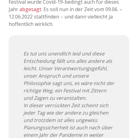
Festival wurde Covid-19-bedingt auch für dieses
Jahr
abgesagt
. Es soll nun in der Zeit vom 09.06. –
Adventskalender 2013
Visuelles
12.06.2022 stattfinden – und dann vielleicht ja
hoffentlich wirklich.
Adventskalender 2014
Wandnotizen
Adventskalender 2015
Es tut uns unendlich leid und diese
Adventskalender 2016
Entscheidung fällt uns alles andere als
leicht. Unser Verantwortungsgefühl,
Adventskalender 2017
unser Anspruch und unsere
Philosophie sagt uns, es wäre nicht der
Adventskalender 2018
richtige Weg, ein Festival mit Zittern
und Zagen zu veranstalten.
Adventskalender 2019
In dieser verrückten Zeit scheint sich
jeder Tag wie der andere zu gleichen
Adventskalender 2020
und trotzdem ist alles ungewiss.
Planungssicherheit ist auch nach über
Adventskalender 2021
einem Jahr der Pandemie in weiter