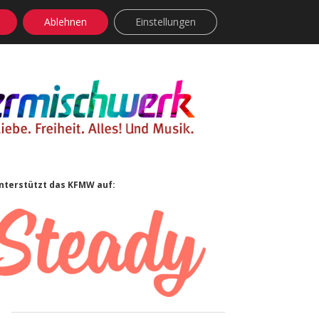
Ablehnen
Einstellungen
facebook
instagram
rss
soundcloud
vimeo
Bluesky
Sidebar
nterstützt das KFMW auf: