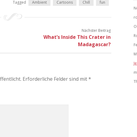
Tagged
Ambient
Cartoons
Chill
fun
N
r
O
Nächster Beitrag
R
What’s Inside This Crater in
Madagascar?
F
M
Je
m
fentlicht.
Erforderliche Felder sind mit
*
T