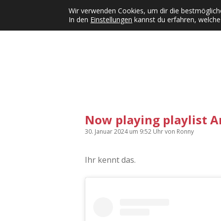
Wir verwenden Cookies, um dir die bestmögliche
In den
Einstellungen
kannst du erfahren, welche
Kategorien
KFMW-Disco
Dates
Inst
Dropdown-Menü öffnen
Now playing playlist A
30. Januar 2024
um 9:52 Uhr
von
Ronny
Ihr kennt das.