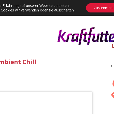
 Erfahrung auf unserer Website zu bieten.
Zustimmen
 Cookies wir verwenden oder sie ausschalten.
agrams
Contact
Adventskalender
Dropdown-Menü öffnen
mbient Chill
U