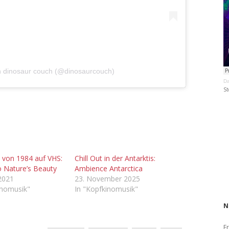
von dinosaur couch (@dinosaurcouch)
Da
St
“ von 1984 auf VHS:
Chill Out in der Antarktis:
 Nature’s Beauty
Ambience Antarctica
 2021
23. November 2025
inomusik"
In "Kopfkinomusik"
N
Fr