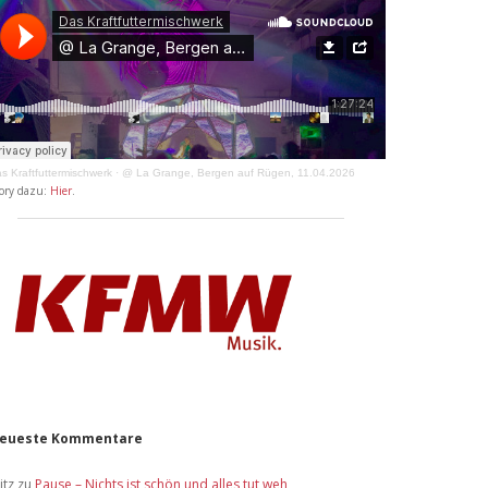
s Kraftfuttermischwerk
·
@ La Grange, Bergen auf Rügen, 11.04.2026
ory dazu:
Hier
.
eueste Kommentare
itz
zu
Pause – Nichts ist schön und alles tut weh