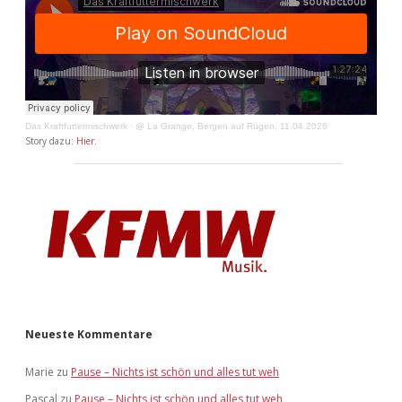
Das Kraftfuttermischwerk
·
@ La Grange, Bergen auf Rügen, 11.04.2026
Story dazu:
Hier
.
Neueste Kommentare
Marie
zu
Pause – Nichts ist schön und alles tut weh
Pascal
zu
Pause – Nichts ist schön und alles tut weh