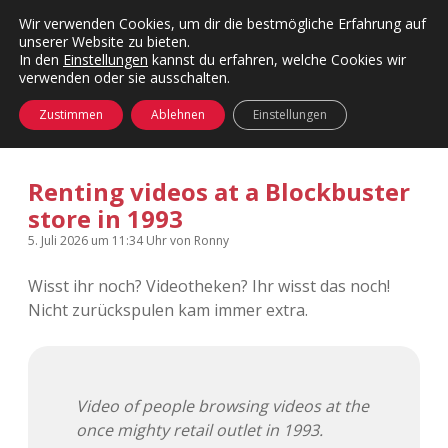
Wir verwenden Cookies, um dir die bestmögliche Erfahrung auf
unserer Website zu bieten.
Menü
Kategorien
Dropdown-
In den
Einstellungen
kannst du erfahren, welche Cookies wir
öffnen
Menü
verwenden oder sie ausschalten.
öffnen
24 Hours Chilling
KFMW-Disco
Zustimmen
Ablehnen
Einstellungen
Die Wende
Dates
Renting videos at a Blockbuster
Instagrams
Doku
store in 1993
KFMW-Disco
Contact
5. Juli 2026
um 11:34 Uhr
von
Ronny
Wisst ihr noch? Videotheken? Ihr wisst das noch!
Adventskalender
kfmw.stuff
Dropdown-
Menü
Nicht zurückspulen kam immer extra.
öffnen
Adventskalender 2010
Kopfkinomusik
facebook
instagram
rss
soundcloud
vimeo
Bluesky
Adventskalender 2011
Nur mal so
Video of people browsing videos at the
once mighty retail outlet in 1993.
Adventskalender 2012
Täglicher Sinnwahn