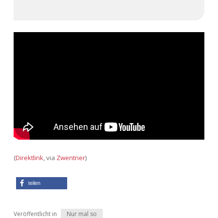
Adventskalender 2013
Visuelles
Adventskalender 2014
Wandnotizen
Adventskalender 2015
Adventskalender 2016
Adventskalender 2017
Adventskalender 2018
Adventskalender 2019
(
Direktlink
, via
Zwentner
)
Adventskalender 2020
teilen
Adventskalender 2021
Veröffentlicht in
Nur mal so