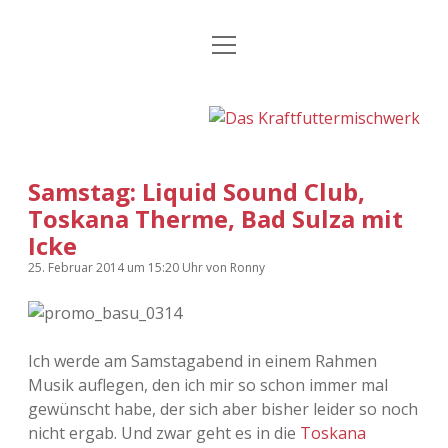
Menü
Kategorien
Dropdown-
öffnen
Menü
öffnen
24 Hours Chilling
KFMW-Disco
Die Wende
Dates
Samstag: Liquid Sound Club,
Instagrams
Doku
Toskana Therme, Bad Sulza mit
Icke
KFMW-Disco
Contact
25. Februar 2014
um 15:20 Uhr
von
Ronny
Adventskalender
kfmw.stuff
Dropdown-
Menü
öffnen
Adventskalender 2010
Kopfkinomusik
facebook
instagram
rss
soundcloud
vimeo
Bluesky
Ich werde am Samstagabend in einem Rahmen
Adventskalender 2011
Nur mal so
Musik auflegen, den ich mir so schon immer mal
gewünscht habe, der sich aber bisher leider so noch
Adventskalender 2012
Täglicher Sinnwahn
nicht ergab. Und zwar geht es in die
Toskana