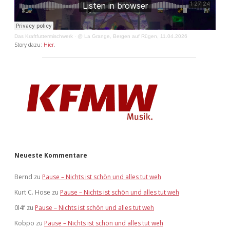
Das Kraftfuttermischwerk
·
@ La Grange, Bergen auf Rügen, 11.04.2026
Story dazu:
Hier
.
Neueste Kommentare
Bernd
zu
Pause – Nichts ist schön und alles tut weh
Kurt C. Hose
zu
Pause – Nichts ist schön und alles tut weh
0l4f
zu
Pause – Nichts ist schön und alles tut weh
Kobpo
zu
Pause – Nichts ist schön und alles tut weh