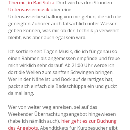
Therme, in Bad Sulza
. Dort wird es drei Stunden
Adventskalender 2013
Visuelles
Unterwassermusik
über eine
Unterwasserbeschallung von mir geben, die sich die
Adventskalender 2014
Wandnotizen
geneigten Zuhörer auch tatsächlich unter Wasser
geben können, was mir ob der Technik ja verwehrt
Adventskalender 2015
bleibt, was aber auch egal sein wird.
Adventskalender 2016
Ich sortiere seit Tagen Musik, die ich für genau so
einen Rahmen als angemessen empfinde und freue
Adventskalender 2017
mich wirklich sehr darauf. Ab 21:00 Uhr werde ich
dort die Wellen zum sanften Schwingen bringen.
Adventskalender 2018
Wer in der Nähe ist und Bock auf derartiges hat,
packt sich einfach die Badeschlüppa ein und guckt
Adventskalender 2019
da mal lang.
Adventskalender 2020
Wer von weiter weg anreisen, sei auf das
Weekender Übernachtungsangebot hingewiesen
Adventskalender 2021
(habe ich nämlich auch),
hier geht es zur Buchung
des Angebots
. Abendtickets für Kurzbesucher gibt