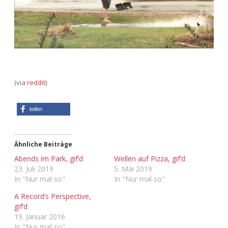
Adventskalender 2013
Visuelles
Adventskalender 2014
Wandnotizen
Adventskalender 2015
(via
reddit
)
Adventskalender 2016
teilen
Adventskalender 2017
Adventskalender 2018
Ähnliche Beiträge
Abends im Park, gif’d
Wellen auf Pizza, gif’d
Adventskalender 2019
23. Juli 2019
5. Mai 2019
In "Nur mal so"
In "Nur mal so"
Adventskalender 2020
A Record’s Perspective,
gif’d
Adventskalender 2021
19. Januar 2016
In "Nur mal so"