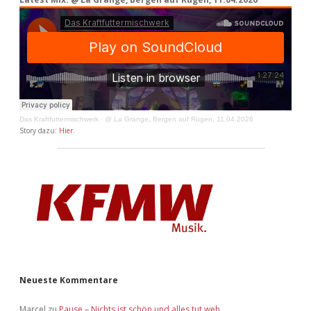
Das Kraftfuttermischwerk
·
@ La Grange, Bergen auf Rügen, 11.04.2026
Story dazu:
Hier
.
Neueste Kommentare
Marcel
zu
Pause – Nichts ist schön und alles tut weh