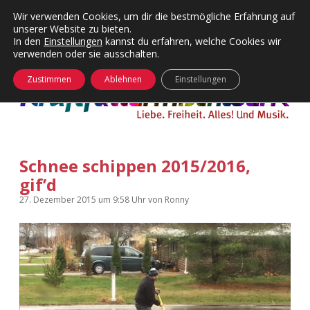
Wir verwenden Cookies, um dir die bestmögliche Erfahrung auf
unserer Website zu bieten.
Menü
Kategorien
Dropdown-
In den
Einstellungen
kannst du erfahren, welche Cookies wir
öffnen
Menü
verwenden oder sie ausschalten.
öffnen
24 Hours Chilling
KFMW-Disco
Zustimmen
Ablehnen
Einstellungen
Die Wende
Dates
Instagrams
Doku
Schnee schippen 2015/2016,
KFMW-Disco
Contact
gif’d
Adventskalender
kfmw.stuff
Dropdown-
27. Dezember 2015
um 9:58 Uhr
von
Ronny
Menü
öffnen
Adventskalender 2010
Kopfkinomusik
facebook
instagram
rss
soundcloud
vimeo
Bluesky
Adventskalender 2011
Nur mal so
Adventskalender 2012
Täglicher Sinnwahn