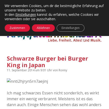
Wir verwenden Cookies, um dir die bestmögliche Erfahrung auf
unserer Website zu bieten.
Menü
Kategorien
Dropdown-
In den
Einstellungen
kannst du erfahren, welche Cookies wir
öffnen
Menü
verwenden oder sie ausschalten.
öffnen
24 Hours Chilling
KFMW-Disco
Zustimmen
Ablehnen
Einstellungen
Die Wende
Dates
Instagrams
Doku
Schwarze Burger bei Burger
KFMW-Disco
Contact
King in Japan
Adventskalender
kfmw.stuff
Dropdown-
11. September 2014
um 9:01 Uhr
von
Ronny
Menü
öffnen
Adventskalender 2010
Kopfkinomusik
facebook
instagram
rss
soundcloud
vimeo
Bluesky
Ich mag schwarzes Essen nicht sonderlich, es wirkt
Adventskalender 2011
Nur mal so
immer ein wenig verbrannt. Meistens ist es das
dann auch. Einige Menschen sehen das wohl anders
Adventskalender 2012
Täglicher Sinnwahn