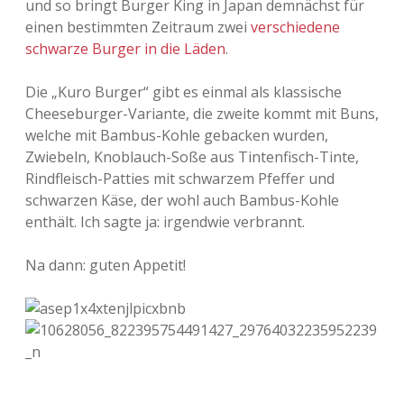
und so bringt Burger King in Japan demnächst für
einen bestimmten Zeitraum zwei
verschiedene
Adventskalender 2013
Visuelles
schwarze Burger in die Läden
.
Adventskalender 2014
Wandnotizen
Die „Kuro Burger“ gibt es einmal als klassische
Cheeseburger-Variante, die zweite kommt mit Buns,
Adventskalender 2015
welche mit Bambus-Kohle gebacken wurden,
Zwiebeln, Knoblauch-Soße aus Tintenfisch-Tinte,
Adventskalender 2016
Rindfleisch-Patties mit schwarzem Pfeffer und
schwarzen Käse, der wohl auch Bambus-Kohle
Adventskalender 2017
enthält. Ich sagte ja: irgendwie verbrannt.
Adventskalender 2018
Na dann: guten Appetit!
Adventskalender 2019
Adventskalender 2020
Adventskalender 2021