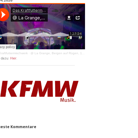
04.2026
raftfuttermischwerk
·
@ La Grange, Bergen auf Rügen, 11.04.2026
y dazu:
Hier
.
este Kommentare