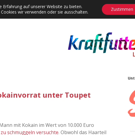
 Erfahrung auf unserer Website zu bieten.
Zustimmen
 Cookies wir verwenden oder sie ausschalten.
agrams
Contact
Adventskalender
Dropdown-Menü öffnen
S
Unt
kainvorrat unter Toupet
 Mann mit Kokain im Wert von 10.000 Euro
t
zu schmuggeln versuchte
. Obwohl das Haarteil