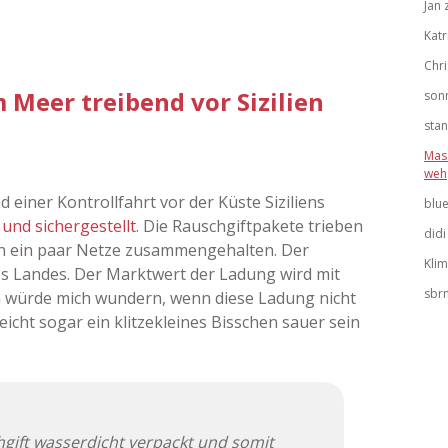
Jan
Katr
Chri
Meer treibend vor Sizilien
son
stan
Mas
weh
einer Kontrollfahrt vor der Küste Siziliens
blu
 und sichergestellt
. Die Rauschgiftpakete trieben
didi
h ein paar Netze zusammengehalten. Der
Kli
s Landes. Der Marktwert der Ladung wird mit
sbr
ich würde mich wundern, wenn diese Ladung nicht
icht sogar ein klitzekleines Bisschen sauer sein
hgift wasserdicht verpackt und somit