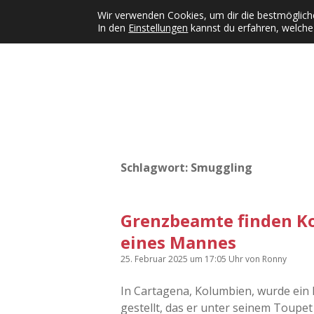
Wir verwenden Cookies, um dir die bestmögliche
In den
Einstellungen
kannst du erfahren, welche
Kategorien
KFMW-Disco
Dates
Inst
Dropdown-Menü öffnen
Schlagwort:
Smuggling
Grenzbeamte finden Ko
eines Mannes
25. Februar 2025
um 17:05 Uhr
von
Ronny
In Cartagena, Kolumbien, wurde ein
gestellt, das er unter seinem Toupe