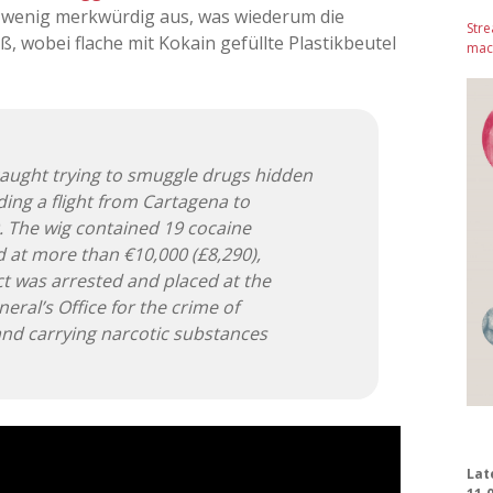
n wenig merkwürdig aus, was wiederum die
Stre
, wobei flache mit Kokain gefüllte Plastikbeutel
mach
aught trying to smuggle drugs hidden
ing a flight from Cartagena to
 The wig contained 19 cocaine
 at more than €10,000 (£8,290),
ct was arrested and placed at the
eral’s Office for the crime of
and carrying narcotic substances
Lat