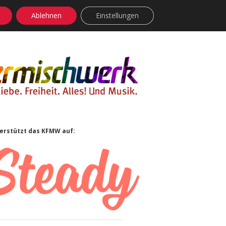
Ablehnen
Einstellungen
facebook
instagram
rss
soundcloud
vimeo
Bluesky
idebar
erstützt das KFMW auf: