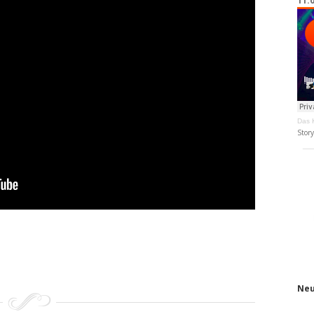
11.
Das K
Stor
Neu