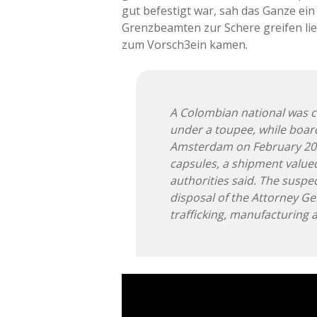
gut befestigt war, sah das Ganze ei
Grenzbeamten zur Schere greifen ließ
zum Vorsch3ein kamen.
A Colombian national was c
under a toupee, while board
Amsterdam on February 20.
capsules, a shipment valued
authorities said. The suspe
disposal of the Attorney Gen
trafficking, manufacturing 