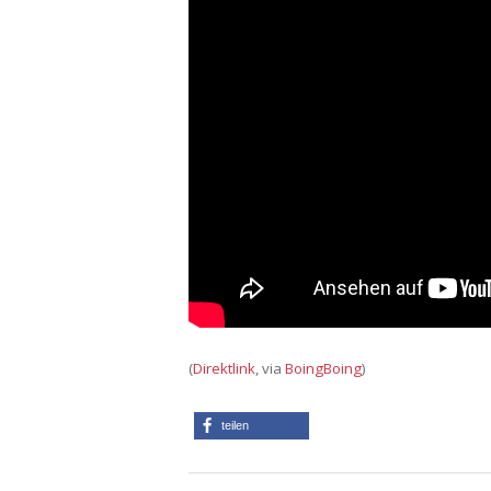
(
Direktlink
, via
BoingBoing
)
teilen