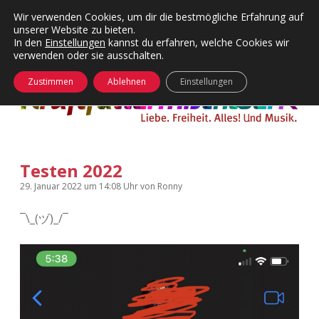
Wir verwenden Cookies, um dir die bestmögliche Erfahrung auf
unserer Website zu bieten.
Menü
Kategorien
Dropdown-
In den
Einstellungen
kannst du erfahren, welche Cookies wir
öffnen
Menü
verwenden oder sie ausschalten.
öffnen
24 Hours Chilling
KFMW-Disco
Zustimmen
Ablehnen
Einstellungen
Die Wende
Dates
Instagrams
Doku
Testen 2022
KFMW-Disco
Contact
29. Januar 2022
um 14:08 Uhr
von
Ronny
Adventskalender
kfmw.stuff
Dropdown-
Menü
¯\_(ヅ)_/¯
öffnen
Adventskalender 2010
Kopfkinomusik
facebook
instagram
rss
soundcloud
vimeo
Bluesky
Adventskalender 2011
Nur mal so
Adventskalender 2012
Täglicher Sinnwahn