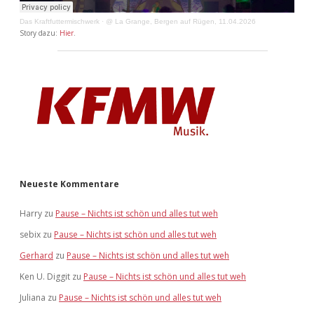
Das Kraftfuttermischwerk
·
@ La Grange, Bergen auf Rügen, 11.04.2026
Story dazu:
Hier
.
Neueste Kommentare
Harry
zu
Pause – Nichts ist schön und alles tut weh
sebix
zu
Pause – Nichts ist schön und alles tut weh
Gerhard
zu
Pause – Nichts ist schön und alles tut weh
Ken U. Diggit
zu
Pause – Nichts ist schön und alles tut weh
Juliana
zu
Pause – Nichts ist schön und alles tut weh