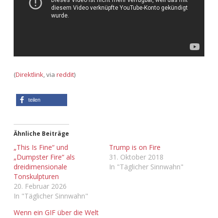
Adventskalender 2013
Visuelles
Adventskalender 2014
Wandnotizen
Adventskalender 2015
(
Direktlink
, via
reddit
)
Adventskalender 2016
teilen
Adventskalender 2017
Adventskalender 2018
Ähnliche Beiträge
„This Is Fine“ und
Trump is on Fire
Adventskalender 2019
„Dumpster Fire“ als
31. Oktober 2018
dreidimensionale
In "Täglicher Sinnwahn"
Tonskulpturen
Adventskalender 2020
20. Februar 2026
In "Täglicher Sinnwahn"
Adventskalender 2021
Wenn ein GIF über die Welt