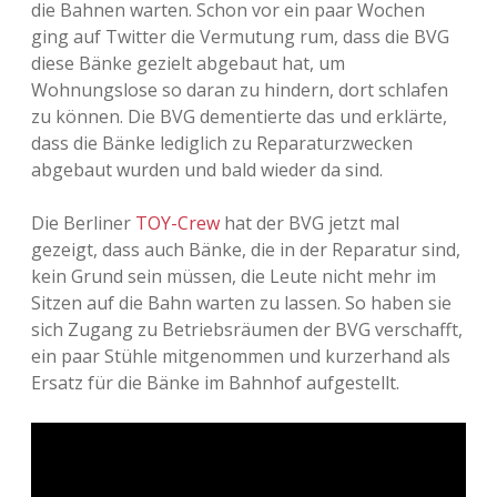
die Bahnen warten. Schon vor ein paar Wochen
Adventskalender 2013
Visuelles
ging auf Twitter die Vermutung rum, dass die BVG
diese Bänke gezielt abgebaut hat, um
Adventskalender 2014
Wandnotizen
Wohnungslose so daran zu hindern, dort schlafen
zu können. Die BVG dementierte das und erklärte,
Adventskalender 2015
dass die Bänke lediglich zu Reparaturzwecken
abgebaut wurden und bald wieder da sind.
Adventskalender 2016
Die Berliner
TOY-Crew
hat der BVG jetzt mal
Adventskalender 2017
gezeigt, dass auch Bänke, die in der Reparatur sind,
kein Grund sein müssen, die Leute nicht mehr im
Adventskalender 2018
Sitzen auf die Bahn warten zu lassen. So haben sie
sich Zugang zu Betriebsräumen der BVG verschafft,
Adventskalender 2019
ein paar Stühle mitgenommen und kurzerhand als
Ersatz für die Bänke im Bahnhof aufgestellt.
Adventskalender 2020
Adventskalender 2021