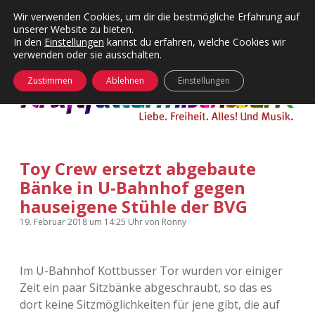
Wir verwenden Cookies, um dir die bestmögliche Erfahrung auf
unserer Website zu bieten.
Menü
Kategorien
Dropdown-
In den
Einstellungen
kannst du erfahren, welche Cookies wir
öffnen
Menü
verwenden oder sie ausschalten.
öffnen
24 Hours Chilling
KFMW-Disco
Zustimmen
Ablehnen
Einstellungen
Die Wende
Dates
Instagrams
Doku
Toy Crew ersetzt abgebaute
KFMW-Disco
Contact
Bänke in U-Bahnhof gegen
Adventskalender
kfmw.stuff
hauseigene Stühle der BVG
Dropdown-
Menü
19. Februar 2018
um 14:25 Uhr
von
Ronny
öffnen
Adventskalender 2010
Kopfkinomusik
facebook
instagram
rss
soundcloud
vimeo
Bluesky
Adventskalender 2011
Nur mal so
Im U-Bahnhof Kottbusser Tor wurden vor einiger
Zeit ein paar Sitzbänke abgeschraubt, so das es
Adventskalender 2012
Täglicher Sinnwahn
dort keine Sitzmöglichkeiten für jene gibt, die auf