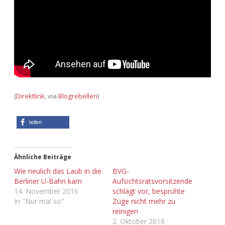
Adventskalender 2022
Adventskalender 2023
Adventskalender 2024
(
Direktlink
, via
Blogrebellen
)
teilen
Ähnliche Beiträge
Wie neulich das Laub in die
BVG-
Berliner U-Bahn kam
Aufsichtsratsvorsitzende
14. November 2016
schlägt vor, besprühte
In "Nur mal so"
Züge nicht mehr zu
reinigen
2. Oktober 2018