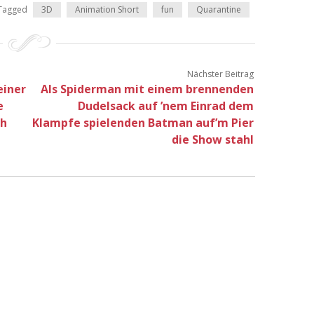
Tagged
3D
Animation Short
fun
Quarantine
Nächster Beitrag
einer
Als Spiderman mit einem brennenden
e
Dudelsack auf ’nem Einrad dem
ch
Klampfe spielenden Batman auf’m Pier
die Show stahl