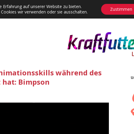
 Erfahrung auf unserer Website zu bieten.
Zustimmen
 Cookies wir verwenden oder sie ausschalten.
agrams
Contact
Adventskalender
Dropdown-Menü öffnen
Animationsskills während des
U
 hat: Bimpson