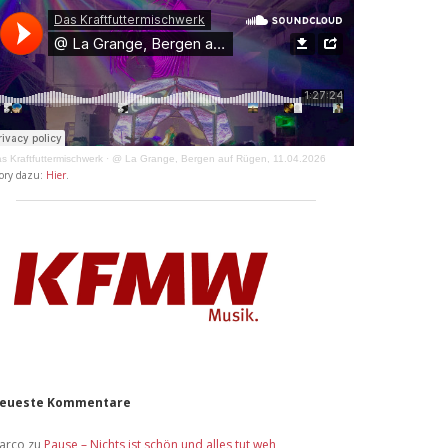
s Kraftfuttermischwerk
·
@ La Grange, Bergen auf Rügen, 11.04.2026
ory dazu:
Hier
.
eueste Kommentare
arco
zu
Pause – Nichts ist schön und alles tut weh