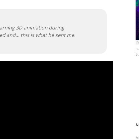
earning 3D animation during
hed and… this is what he sent me.
Da
St
N
M