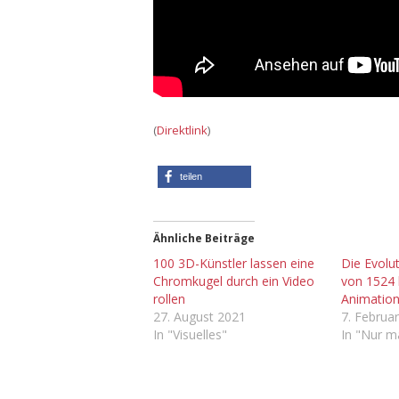
(
Direktlink
)
teilen
Ähnliche Beiträge
100 3D-Künstler lassen eine
Die Evolu
Chromkugel durch ein Video
von 1524 
rollen
Animatio
27. August 2021
7. Februa
In "Visuelles"
In "Nur m