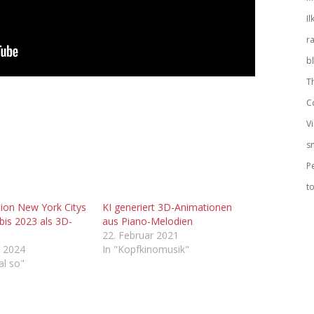
Il
r
b
T
C
V
s
P
to
tion New York Citys
KI generiert 3D-Animationen
bis 2023 als 3D-
aus Piano-Melodien
n
22. Februar 2021
r 2024
In "Kopfkinomusik"
al so"