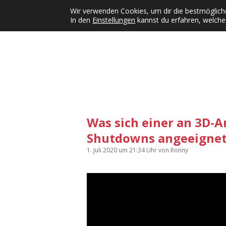
Wir verwenden Cookies, um dir die bestmögliche
In den
Einstellungen
kannst du erfahren, welche
Kategorien
KFMW-Disco
Dates
Inst
Dropdown-Menü öffnen
Was sich einer an 3D-
Shutdowns angeeignet
1. Juli 2020
um 21:34 Uhr
von
Ronny