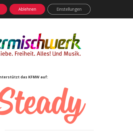
Ablehnen
Einstellungen
facebook
instagram
rss
soundcloud
vimeo
Bluesky
Sidebar
nterstützt das KFMW auf: