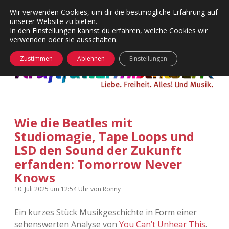
Wir verwenden Cookies, um dir die bestmögliche Erfahrung auf
unserer Website zu bieten.
Menü
Kategorien
Dropdown-
In den
Einstellungen
kannst du erfahren, welche Cookies wir
öffnen
Menü
verwenden oder sie ausschalten.
öffnen
24 Hours Chilling
KFMW-Disco
Zustimmen
Ablehnen
Einstellungen
Die Wende
Dates
Instagrams
Doku
Wie die Beatles mit
KFMW-Disco
Contact
Studiomagie, Tape Loops und
Adventskalender
kfmw.stuff
LSD den Sound der Zukunft
Dropdown-
Menü
erfanden: Tomorrow Never
öffnen
Adventskalender 2010
Kopfkinomusik
Knows
facebook
instagram
rss
soundcloud
vimeo
Bluesky
10. Juli 2025
um 12:54 Uhr
von
Ronny
Adventskalender 2011
Nur mal so
Ein kurzes Stück Musikgeschichte in Form einer
Adventskalender 2012
Täglicher Sinnwahn
sehenswerten Analyse von
You Can’t Unhear This
.