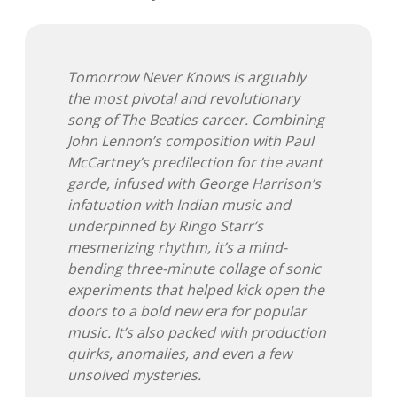
Adventskalender 2013
Visuelles
Adventskalender 2014
Wandnotizen
Tomorrow Never Knows is arguably
the most pivotal and revolutionary
Adventskalender 2015
song of The Beatles career. Combining
John Lennon’s composition with Paul
Adventskalender 2016
McCartney’s predilection for the avant
garde, infused with George Harrison’s
Adventskalender 2017
infatuation with Indian music and
underpinned by Ringo Starr’s
Adventskalender 2018
mesmerizing rhythm, it’s a mind-
bending three-minute collage of sonic
Adventskalender 2019
experiments that helped kick open the
doors to a bold new era for popular
Adventskalender 2020
music. It’s also packed with production
quirks, anomalies, and even a few
Adventskalender 2021
unsolved mysteries.