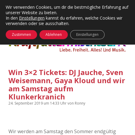
Wir verwenden Cookies, um dir die bestmögliche Erfahrung auf
unserer Website zu bieten.
Menü
Kategorien
Dropdown-
In den
Einstellungen
kannst du erfahren, welche Cookies wir
öffnen
Menü
verwenden oder sie ausschalten.
öffnen
24 Hours Chilling
KFMW-Disco
Zustimmen
Ablehnen
Einstellungen
Die Wende
Dates
Instagrams
Doku
Win 3×2 Tickets: DJ Jauche, Sven
KFMW-Disco
Contact
Weisemann, Gaya Kloud und wir
Adventskalender
kfmw.stuff
am Samstag aufm
Dropdown-
Menü
Klunkerkranich
öffnen
Adventskalender 2010
Kopfkinomusik
24. September 2019
um 14:33 Uhr
von
Ronny
facebook
instagram
rss
soundcloud
vimeo
Bluesky
Adventskalender 2011
Nur mal so
Adventskalender 2012
Täglicher Sinnwahn
Wir werden am Samstag den Sommer endgültig