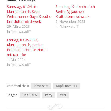
Adventskalender 2022
Samstag, 01.04. im
Samstag, Klunkerkranich
Klunkerkranich: Sven
Berlin: DJ Jauche x
Adventskalender 2023
Weisemann x Gaya Kloud x
Kraftfuttermischwerk
Kraftfuttermischwerk
9. November 2023
29. März 2023
In "kfmw.stuff"
Adventskalender 2024
In "kfmw.stuff"
Freitag, 03.05.2024,
Klunkerkranich, Berlin:
Potsdamer House Nacht
mit u.a. Icke
1. Mai 2024
In "kfmw.stuff"
Veröffentlicht in
kfmw.stuff
Kopfkinomusik
Tagged
Das KFMW
Party
WIN