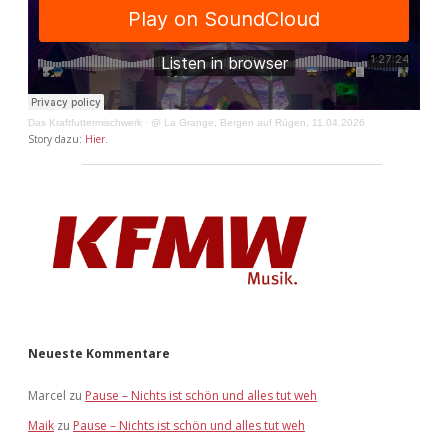
Das Kraftfuttermischwerk
·
@ La Grange, Bergen auf Rügen, 11.04.2026
Story dazu:
Hier
.
Neueste Kommentare
Marcel
zu
Pause – Nichts ist schön und alles tut weh
Maik
zu
Pause – Nichts ist schön und alles tut weh