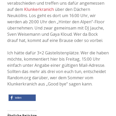
verabschieden und treffen uns dafür angemessen
Adventskalender 2013
Visuelles
auf dem
Klunkerkranich
über den Dächern
Neuköllns. Los geht es dort um 16:00 Uhr, wir
Adventskalender 2014
Wandnotizen
werden ab 20:00 Uhr den „Hinter den Alpen“-Floor
übernehmen. Und zwar gemeinsam mit DJ Jauche,
Adventskalender 2015
Sven Weisemann und Gaya Kloud. Wer da Bock
drauf hat, kommt auf eine Brause oder so vorbei.
Adventskalender 2016
Ich hätte dafür 3×2 Gästelistenplätze. Wer die haben
Adventskalender 2017
möchte, kommentiert hier bis Freitag, 15:00 Uhr
einfach unter Angabe einer gültigen Mail-Adresse.
Adventskalender 2018
Sollten das mehr als drei von euch tun, entscheidet
Random.org darüber, wer dem Sommer vom
Adventskalender 2019
Klunkerkranich aus „Good bye“ sagen kann.
Adventskalender 2020
teilen
Adventskalender 2021
Ähnliche Beiträge