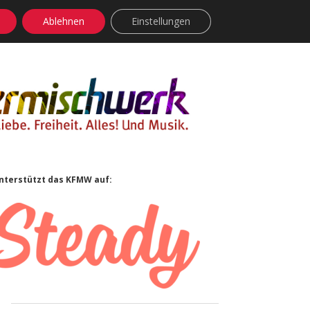
Ablehnen
Einstellungen
facebook
instagram
rss
soundcloud
vimeo
Bluesky
Sidebar
nterstützt das KFMW auf: