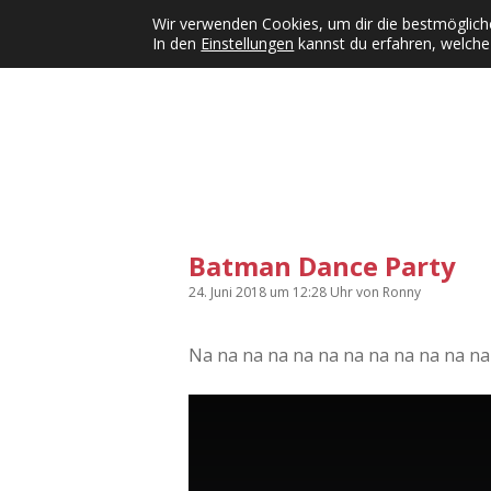
Wir verwenden Cookies, um dir die bestmögliche
In den
Einstellungen
kannst du erfahren, welche
Kategorien
KFMW-Disco
Dates
Inst
Dropdown-Menü öffnen
Batman Dance Party
24. Juni 2018
um 12:28 Uhr
von
Ronny
Na na na na na na na na na na na na