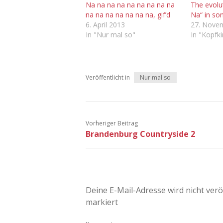
Na na na na na na na na na
The evolu
na na na na na na na, gif’d
Na“ in so
6. April 2013
27. Nove
In "Nur mal so"
In "Kopfk
Veröffentlicht in
Nur mal so
Vorheriger Beitrag
Brandenburg Countryside 2
Deine E-Mail-Adresse wird nicht veröf
markiert