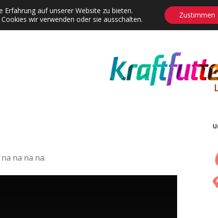
 Erfahrung auf unserer Website zu bieten.
Zustimmen
 Cookies wir verwenden oder sie ausschalten.
agrams
Contact
Adventskalender
Dropdown-Menü öffnen
U
 na na na na.