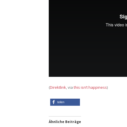
(
Direktlink
, via
this isn’t happiness
)
teilen
Ähnliche Beiträge