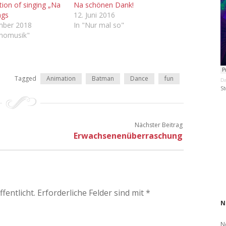
tion of singing „Na
Na schönen Dank!
ngs
12. Juni 2016
mber 2018
In "Nur mal so"
inomusik"
Tagged
Animation
Batman
Dance
fun
Da
St
Nächster Beitrag
Erwachsenenüberraschung
fentlicht.
Erforderliche Felder sind mit
*
N
N