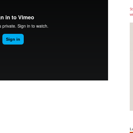
S
wi
L