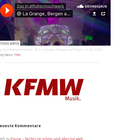
s Kraftfuttermischwerk
·
@ La Grange, Bergen auf Rügen, 11.04.2026
ory dazu:
Hier
.
eueste Kommentare
etS
zu
Pause – Nichts ist schön und alles tut weh