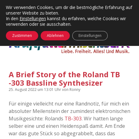
Wir verwenden Cookies, um dir die bestmögliche Erfahrung auf
unserer Website zu bieten.
Menü
Kategorien
Dropdown-
In den
Einstellungen
kannst du erfahren, welche Cookies wir
öffnen
Menü
verwenden oder sie ausschalten.
öffnen
24 Hours Chilling
KFMW-Disco
Zustimmen
Ablehnen
Einstellungen
Die Wende
Dates
Instagrams
Doku
A Brief Story of the Roland TB
KFMW-Disco
Contact
-303 Bassline Synthesizer
Adventskalender
kfmw.stuff
Dropdown-
25. August 2022
um 13:01 Uhr
von
Ronny
Menü
öffnen
Für einige vielleicht nur eine Randnotiz, für mich ein
Adventskalender 2010
Kopfkinomusik
facebook
instagram
rss
soundcloud
vimeo
Bluesky
absoluter Meilenstein der zumindest elektronischen
Musikgesichte: Rolands
TB-303
. Wir hatten lange
Adventskalender 2011
Nur mal so
selber eine und einen Heidenspaß damit. Am Ende
war das gute Stück so abgegrabbelt, dass das
Adventskalender 2012
Täglicher Sinnwahn