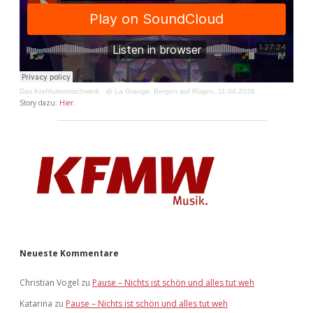
Das Kraftfuttermischwerk
·
@ La Grange, Bergen auf Rügen, 11.04.2026
Story dazu:
Hier
.
Neueste Kommentare
Christian Vogel
zu
Pause – Nichts ist schön und alles tut weh
Katarina
zu
Pause – Nichts ist schön und alles tut weh