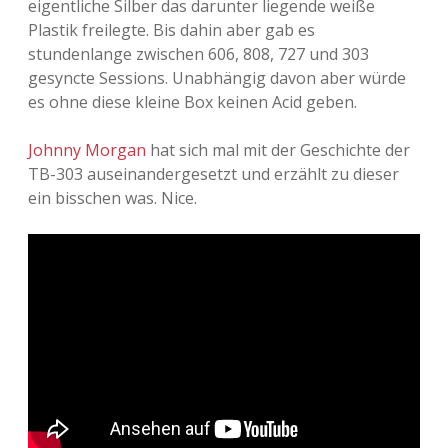
eigentliche Silber das darunter liegende weiße
Plastik freilegte. Bis dahin aber gab es
Adventskalender 2013
Visuelles
stundenlange zwischen 606, 808, 727 und 303
gesyncte Sessions. Unabhängig davon aber würde
Adventskalender 2014
Wandnotizen
es ohne diese kleine Box keinen Acid geben.
Adventskalender 2015
Johnny Morgan
hat sich mal mit der Geschichte der
TB-303 auseinandergesetzt und erzählt zu dieser
Adventskalender 2016
ein bisschen was. Nice.
Adventskalender 2017
Adventskalender 2018
Adventskalender 2019
Adventskalender 2020
Adventskalender 2021