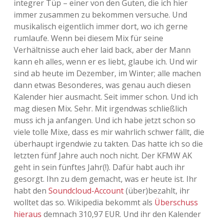
integrer Tüp – einer von den Guten, die ich hier
immer zusammen zu bekommen versuche. Und
Adventskalender 2013
Visuelles
musikalisch eigentlich immer dort, wo ich gerne
rumlaufe. Wenn bei diesem Mix für seine
Adventskalender 2014
Wandnotizen
Verhältnisse auch eher laid back, aber der Mann
kann eh alles, wenn er es liebt, glaube ich. Und wir
Adventskalender 2015
sind ab heute im Dezember, im Winter; alle machen
dann etwas Besonderes, was genau auch diesen
Adventskalender 2016
Kalender hier ausmacht. Seit immer schon. Und ich
mag diesen Mix. Sehr. Mit irgendwas schließlich
Adventskalender 2017
muss ich ja anfangen. Und ich habe jetzt schon so
viele tolle Mixe, dass es mir wahrlich schwer fällt, die
Adventskalender 2018
überhaupt irgendwie zu takten. Das hatte ich so die
letzten fünf Jahre auch noch nicht. Der KFMW AK
Adventskalender 2019
geht in sein fünftes Jahr(!). Dafür habt auch ihr
gesorgt. Ihn zu dem gemacht, was er heute ist. Ihr
Adventskalender 2020
habt den
Soundcloud-Account
(über)bezahlt, ihr
wolltet das so. Wikipedia bekommt als
Überschuss
Adventskalender 2021
hieraus
demnach 310,97 EUR. Und ihr den Kalender