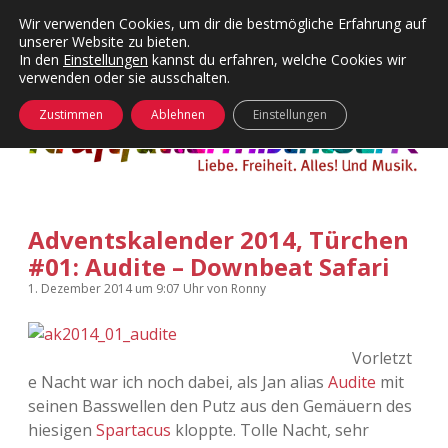
Wir verwenden Cookies, um dir die bestmögliche Erfahrung auf
unserer Website zu bieten.
Menü
Kategorien
Dropdown-
In den
Einstellungen
kannst du erfahren, welche Cookies wir
öffnen
Menü
verwenden oder sie ausschalten.
öffnen
24 Hours Chilling
KFMW-Disco
Zustimmen
Ablehnen
Einstellungen
Die Wende
Dates
Instagrams
Doku
Adventskalender 2014, Türchen
KFMW-Disco
Contact
#01: Audite – Downbeat Safari
Adventskalender
kfmw.stuff
Dropdown-
1. Dezember 2014
um 9:07 Uhr
von
Ronny
Menü
öffnen
Adventskalender 2010
Kopfkinomusik
facebook
instagram
rss
soundcloud
vimeo
Bluesky
Vorletzt
e Nacht war ich noch dabei, als Jan alias
Audite
mit
Adventskalender 2011
Nur mal so
seinen Basswellen den Putz aus den Gemäuern des
hiesigen
Spartacus
kloppte. Tolle Nacht, sehr
Adventskalender 2012
Täglicher Sinnwahn