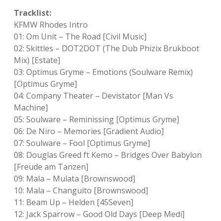
Tracklist:
KFMW Rhodes Intro
01: Om Unit – The Road [Civil Music]
02: Skittles – DOT2DOT (The Dub Phizix Brukboot
Mix) [Estate]
03: Optimus Gryme – Emotions (Soulware Remix)
[Optimus Gryme]
04: Company Theater – Devistator [Man Vs
Machine]
05: Soulware – Reminissing [Optimus Gryme]
06: De Niro – Memories [Gradient Audio]
07: Soulware – Fool [Optimus Gryme]
08: Douglas Greed ft Kemo – Bridges Over Babylon
[Freude am Tanzen]
09: Mala – Mulata [Brownswood]
10: Mala – Changuito [Brownswood]
11: Beam Up – Helden [45Seven]
12: Jack Sparrow – Good Old Days [Deep Medi]