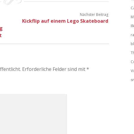
C
Nächster Beitrag
M
Kickflip auf einem Lego Skateboard
Il
ng
t
r
b
T
C
fentlicht.
Erforderliche Felder sind mit
*
V
s