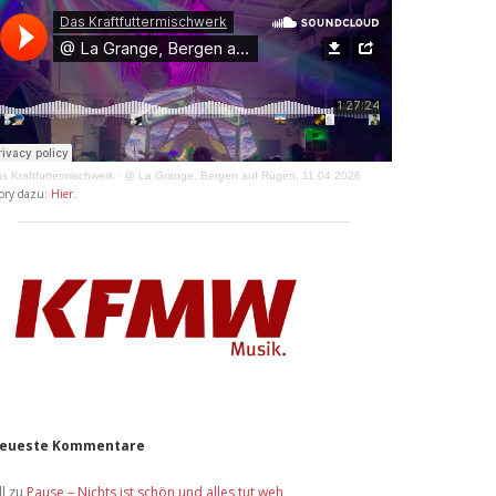
s Kraftfuttermischwerk
·
@ La Grange, Bergen auf Rügen, 11.04.2026
ory dazu:
Hier
.
eueste Kommentare
ll
zu
Pause – Nichts ist schön und alles tut weh