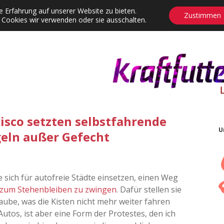
 Erfahrung auf unserer Website zu bieten.
Zustimmen
 Cookies wir verwenden oder sie ausschalten.
agrams
Contact
Adventskalender
Dropdown-Menü öffnen
cisco setzten selbstfahrende
U
eln außer Gefecht
e sich für autofreie Städte einsetzen, einen Weg
zum Stehenbleiben zu zwingen
. Dafür stellen sie
ube, was die Kisten nicht mehr weiter fahren
 Autos, ist aber eine Form der Protestes, den ich