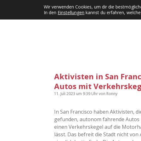
Wir verwenden Cookies, um dir die bestmögliche
In den
Einstellungen
kannst du erfahren, welche
Kategorien
KFMW-Disco
Dates
Inst
Dropdown-Menü öffnen
Aktivisten in San Fran
Autos mit Verkehrskeg
11. Juli 2023
um 9:39 Uhr
von
Ronny
In San Francisco haben Aktivisten, di
gefunden, autonom fahrende Autos
einen Verkehrskegel auf die Motorha
lässt. Das befreit die Stadt nicht von