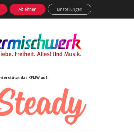
Ablehnen
Einstellungen
facebook
instagram
rss
soundcloud
vimeo
Bluesky
Sidebar
nterstützt das KFMW auf: