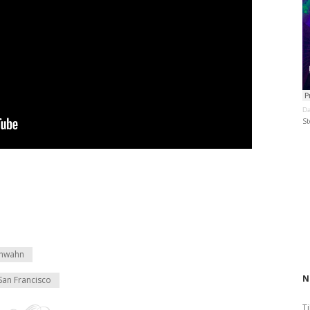
Da
St
nnwahn
N
San Francisco
Ti