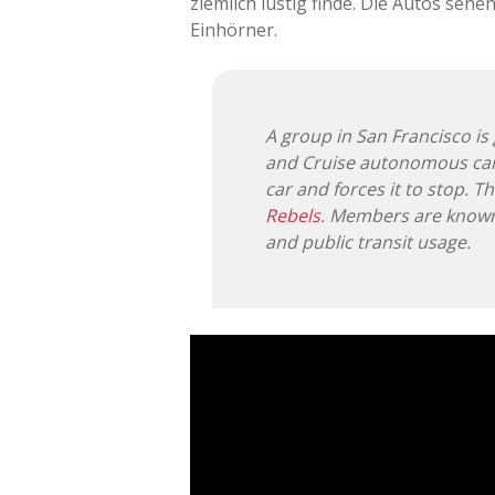
ziemlich lustig finde. Die Autos seh
Einhörner.
A group in San Francisco i
and Cruise autonomous cars
car and forces it to stop. T
Rebels
. Members are known 
and public transit usage.