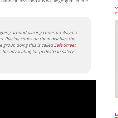
en dann ein bisschen aus wie liegengebliebene
S
wi
s going around placing cones on Waymo
. Placing cones on them disables the
he group doing this is called
Safe Street
for advocating for pedestrian safety
L