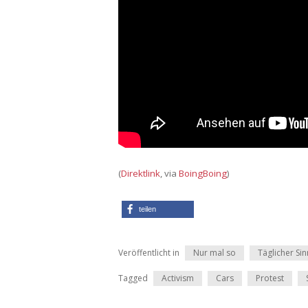
(
Direktlink
, via
BoingBoing
)
teilen
Veröffentlicht in
Nur mal so
Täglicher Si
Tagged
Activism
Cars
Protest