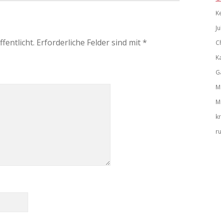
K
Ju
fentlicht.
Erforderliche Felder sind mit
*
C
K
G
M
M
k
r