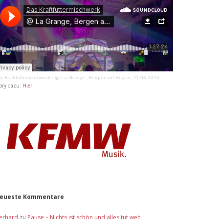
s Kraftfuttermischwerk
·
@ La Grange, Bergen auf Rügen, 11.04.2026
ory dazu:
Hier
.
eueste Kommentare
erhard
zu
Pause – Nichts ist schön und alles tut weh