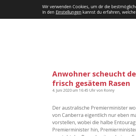
Wir verwenden Cookies, um dir die bestmögliche
In den
Einstellungen
kannst du erfahren, welche
Kategorien
KFMW-Disco
Dates
Inst
Dropdown-Menü öffnen
Anwohner scheucht den
frisch gesätem Rasen
4. Juni 2020
um 16:45 Uhr
von
Ronny
Der australische Premierminister wo
von Canberra eigentlich nur eben m
vorstellen, wobei die halbe Entoura
Premierminister hin, Premierminister