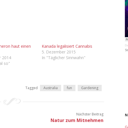
meron haut einen
Kanada legalisiert Cannabis
Da
St
5. Dezember 2015
r 2014
In "Täglicher Sinnwahn"
al so"
Tagged
Australia
fun
Gardening
Nächster Beitrag
N
Natur zum Mitnehmen
G