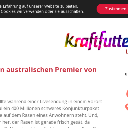
 Erfahrung auf unserer Website zu bieten.
Zustimmen
 Cookies wir verwenden oder sie ausschalten.
agrams
Contact
Adventskalender
Dropdown-Menü öffnen
 australischen Premier von
U
llte während einer Livesendung in einem Vorort
al ein 400 Millionen schweres Konjunkturpaket
ge auf dem Rasen eines Anwohnern steht. Und,
 her, der Rasen ist gerade frisch gesät, da