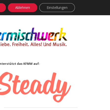
Ablehnen
Einstellungen
facebook
instagram
rss
soundcloud
vimeo
Bluesky
Sidebar
nterstützt das KFMW auf: