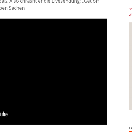
aß. Also chrasht er die Livesendung: „Get off
lben Sachen.
S
wi
L