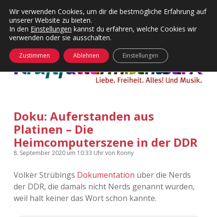
Wir verwenden Cookies, um dir die bestmögliche Erfahrung auf
unserer Website zu bieten.
Menü
Kategorien
Dropdown-
In den
Einstellungen
kannst du erfahren, welche Cookies wir
öffnen
Menü
verwenden oder sie ausschalten.
öffnen
24 Hours Chilling
KFMW-Disco
Zustimmen
Ablehnen
Einstellungen
Die Wende
Dates
Instagrams
Doku
Doku: Auferstanden aus
KFMW-Disco
Contact
Platinen – Die
Adventskalender
kfmw.stuff
Heimcomputerszene in der DDR
Dropdown-
Menü
8. September 2020
um 10:33 Uhr
von
Ronny
öffnen
Adventskalender 2010
Kopfkinomusik
facebook
instagram
rss
soundcloud
vimeo
Bluesky
Volker Strübings
Dokumentation
über die Nerds
Adventskalender 2011
Nur mal so
der DDR, die damals nicht Nerds genannt wurden,
weil halt keiner das Wort schon kannte.
Adventskalender 2012
Täglicher Sinnwahn