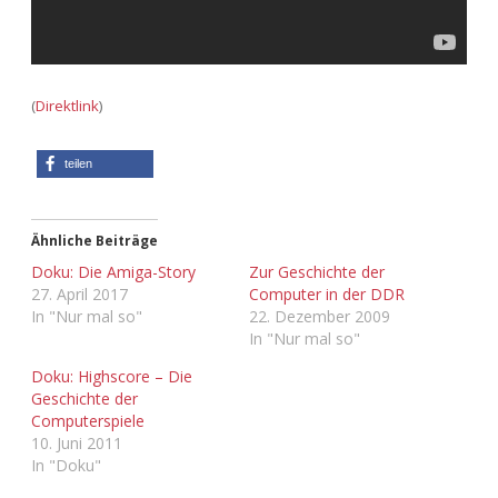
Adventskalender 2022
Adventskalender 2023
(
Direktlink
)
Adventskalender 2024
teilen
Ähnliche Beiträge
Doku: Die Amiga-Story
Zur Geschichte der
27. April 2017
Computer in der DDR
In "Nur mal so"
22. Dezember 2009
In "Nur mal so"
Doku: Highscore – Die
Geschichte der
Computerspiele
10. Juni 2011
In "Doku"