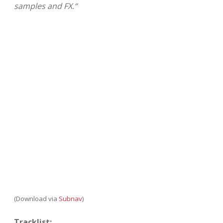
samples and FX.“
Adventskalender 2013
Visuelles
Adventskalender 2014
Wandnotizen
Adventskalender 2015
Adventskalender 2016
Adventskalender 2017
Adventskalender 2018
Adventskalender 2019
Adventskalender 2020
(Download via
Subnav
)
Adventskalender 2021
Tracklist: