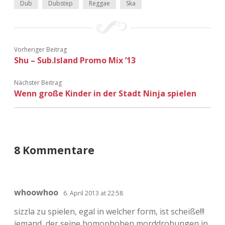
Dub
Dubstep
Reggae
Ska
Vorheriger Beitrag
Shu – Sub.Island Promo Mix ’13
Nächster Beitrag
Wenn große Kinder in der Stadt Ninja spielen
8 Kommentare
whoowhoo
6. April 2013 at 22:58
sizzla zu spielen, egal in welcher form, ist scheiße!!!
jemand, der seine homophoben morddrohungen in