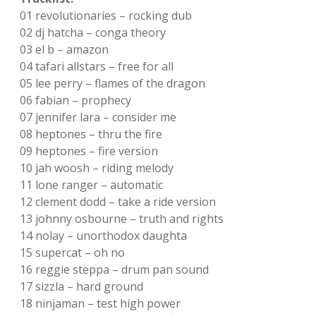
Adventskalender 2022
01 revolutionaries – rocking dub
02 dj hatcha – conga theory
Adventskalender 2023
03 el b – amazon
04 tafari allstars – free for all
Adventskalender 2024
05 lee perry – flames of the dragon
06 fabian – prophecy
07 jennifer lara – consider me
08 heptones – thru the fire
09 heptones – fire version
10 jah woosh – riding melody
11 lone ranger – automatic
12 clement dodd – take a ride version
13 johnny osbourne – truth and rights
14 nolay – unorthodox daughta
15 supercat – oh no
16 reggie steppa – drum pan sound
17 sizzla – hard ground
18 ninjaman – test high power