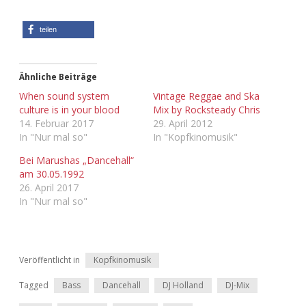
teilen
Ähnliche Beiträge
When sound system
Vintage Reggae and Ska
culture is in your blood
Mix by Rocksteady Chris
14. Februar 2017
29. April 2012
In "Nur mal so"
In "Kopfkinomusik"
Bei Marushas „Dancehall“
am 30.05.1992
26. April 2017
In "Nur mal so"
Veröffentlicht in
Kopfkinomusik
Tagged
Bass
Dancehall
DJ Holland
DJ-Mix