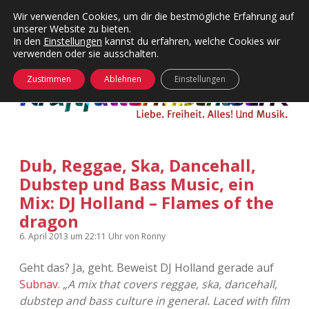
Wir verwenden Cookies, um dir die bestmögliche Erfahrung auf
unserer Website zu bieten.
Menü
Kategorien
Dropdown-
In den
Einstellungen
kannst du erfahren, welche Cookies wir
öffnen
Menü
verwenden oder sie ausschalten.
öffnen
24 Hours Chilling
KFMW-Disco
Zustimmen
Ablehnen
Einstellungen
Die Wende
Dates
Instagrams
Doku
Dub, Reggae, Ska, Dancehall,
KFMW-Disco
Contact
Dubstep und Bass Music, ein
Adventskalender
kfmw.stuff
Mix: DJ Holland – Flames of the
Dropdown-
Menü
dragon
öffnen
Adventskalender 2010
Kopfkinomusik
6. April 2013
um 22:11 Uhr
von
Ronny
facebook
instagram
rss
soundcloud
vimeo
Bluesky
Adventskalender 2011
Nur mal so
Geht das? Ja, geht. Beweist DJ Holland gerade auf
Subnav
.
„A mix that covers reggae, ska, dancehall,
Adventskalender 2012
Täglicher Sinnwahn
dubstep and bass culture in general. Laced with film