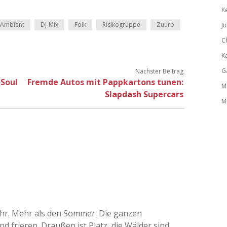
K
Ambient
DJ-Mix
Folk
Risikogruppe
Zuurb
Ju
C
K
G
Nächster Beitrag
(Soul
Fremde Autos mit Pappkartons tunen:
M
Slapdash Supercars
M
ehr. Mehr als den Sommer. Die ganzen
 frieren. Draußen ist Platz, die Wälder sind