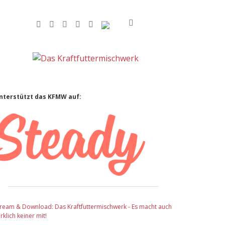
facebook
instagram
rss
soundcloud
vimeo
Bluesky
Sidebar
nterstützt das KFMW auf:
tream & Download: Das Kraftfuttermischwerk - Es macht auch
rklich keiner mit!