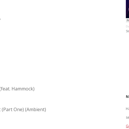
y
Da
St
(feat. Hammock)
N
 (Part One) (Ambient)
H
s
G