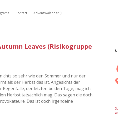
agrams
Contact
Adventskalender
Dropdown-Menü öffnen
Autumn Leaves (Risikogruppe
U
g nichts so sehr wie den Sommer und nur der
nt als der Herbst das ist. Angesichts der
er Regenfälle, der letzten beiden Tage, mag ich
den Herbst tatsächlich mag. Das sagen die doch
provokateure. Das ist doch irgendeine
S
wi