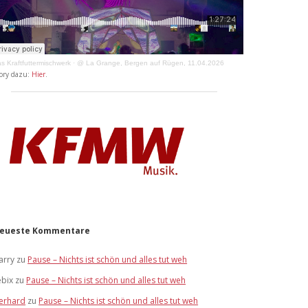
s Kraftfuttermischwerk
·
@ La Grange, Bergen auf Rügen, 11.04.2026
ory dazu:
Hier
.
eueste Kommentare
arry
zu
Pause – Nichts ist schön und alles tut weh
ebix
zu
Pause – Nichts ist schön und alles tut weh
erhard
zu
Pause – Nichts ist schön und alles tut weh