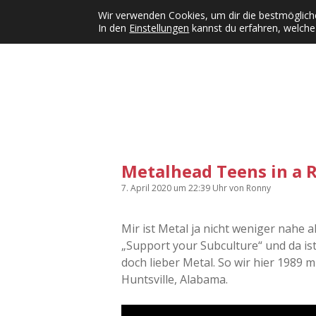
Wir verwenden Cookies, um dir die bestmögliche
In den
Einstellungen
kannst du erfahren, welche
Kategorien
KFMW-Disco
Dates
Inst
Dropdown-Menü öffnen
Metalhead Teens in a R
7. April 2020
um 22:39 Uhr
von
Ronny
Mir ist Metal ja nicht weniger nahe a
„Support your Subculture“ und da ist
doch lieber Metal. So wir hier 1989 m
Huntsville, Alabama.