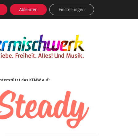
Ablehnen
Einstellungen
facebook
instagram
rss
soundcloud
vimeo
Bluesky
Sidebar
nterstützt das KFMW auf: