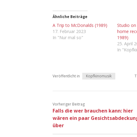
Ähnliche Beiträge
A Trip to McDonalds (1989)
Studio on
17. Februar 2023
home reco
In "Nur mal so"
1989)
25. April 
In "Kopfk
Veröffentlicht in
Kopfkinomusik
T
Vorheriger Beitrag
Falls die wer brauchen kann: hier
wären ein paar Gesichtsabdecku
über