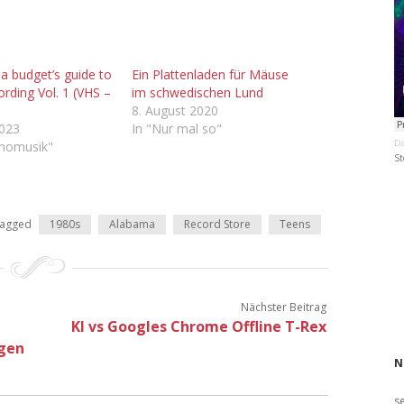
 a budget’s guide to
Ein Plattenladen für Mäuse
rding Vol. 1 (VHS –
im schwedischen Lund
8. August 2020
2023
In "Nur mal so"
inomusik"
Da
St
agged
1980s
Alabama
Record Store
Teens
Nächster Beitrag
KI vs Googles Chrome Offline T-Rex
ngen
N
s