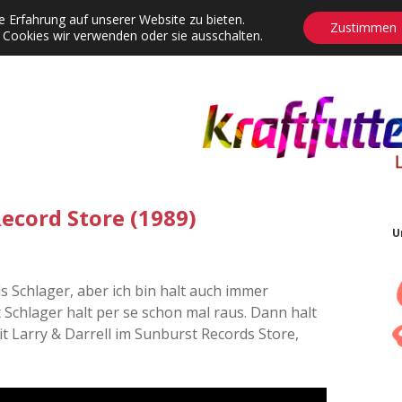
 Erfahrung auf unserer Website zu bieten.
Zustimmen
 Cookies wir verwenden oder sie ausschalten.
agrams
Contact
Adventskalender
Dropdown-Menü öffnen
ecord Store (1989)
U
ls Schlager, aber ich bin halt auch immer
 Schlager halt per se schon mal raus. Dann halt
it Larry & Darrell im Sunburst Records Store,