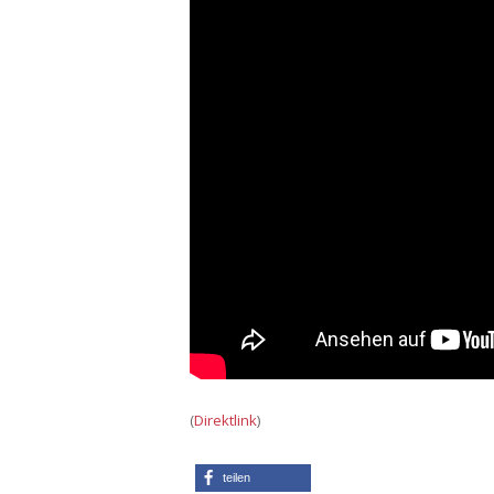
(
Direktlink
)
teilen