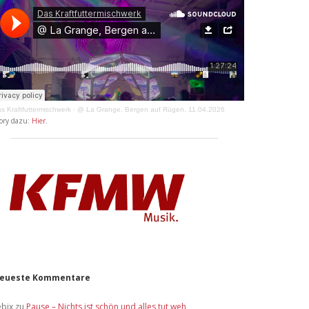
s Kraftfuttermischwerk
·
@ La Grange, Bergen auf Rügen, 11.04.2026
ory dazu:
Hier
.
eueste Kommentare
ebix
zu
Pause – Nichts ist schön und alles tut weh