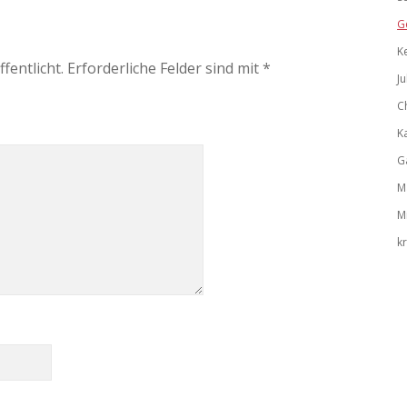
G
K
fentlicht.
Erforderliche Felder sind mit
*
Ju
C
K
G
M
M
k