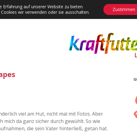
 Erfahrung auf unserer Website zu bieten.
Zustimmen
 Cookies wir verwenden oder sie ausschalten.
agrams
Contact
Adventskalender
Dropdown-Menü öffnen
apes
U
derlich viel am Hut, nicht mal mit Fotos. Aber
ch mich da ganz sicher durch gewühlt. So wie
aufnahmen, die sein Vater hinterließ, getan hat.