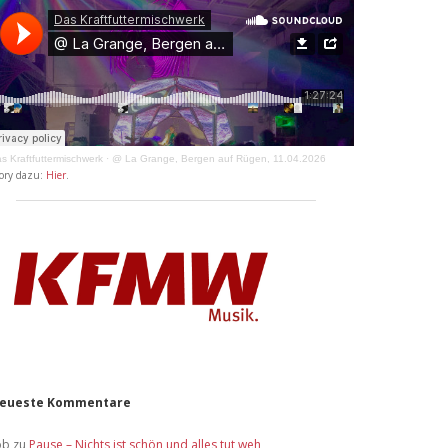
s Kraftfuttermischwerk
·
@ La Grange, Bergen auf Rügen, 11.04.2026
ory dazu:
Hier
.
eueste Kommentare
ob
zu
Pause – Nichts ist schön und alles tut weh