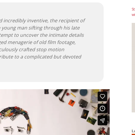
S
wi
 incredibly inventive, the recipient of
 a young man sifting through his late
ttempt to uncover the intimate details
nged menagerie of old film footage,
culously crafted stop motion
 tribute to a complicated but devoted
L