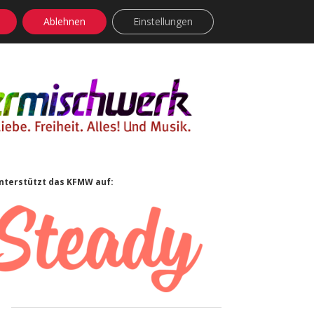
Ablehnen
Einstellungen
facebook
instagram
rss
soundcloud
vimeo
Bluesky
Sidebar
nterstützt das KFMW auf: