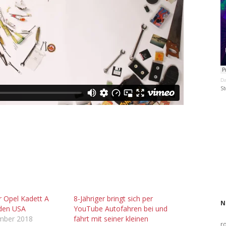
Da
St
r Opel Kadett A
8-Jähriger bringt sich per
N
 den USA
YouTube Autofahren bei und
ember 2018
fährt mit seiner kleinen
r