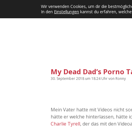
Wir verwenden Cookies, um dir die bestmögliche
In den
Einstellungen
kannst du erfahren, welche
Kategorien
KFMW-Disco
Dates
Inst
Dropdown-Menü öffnen
My Dead Dad’s Porno T
30. September 2018
um 18:24 Uhr
von
Ronny
Mein Vater hatte mit Videos nicht son
hätte er welche hinterlassen, hätte i
Charlie Tyrell
, der das mit den Video