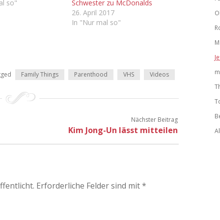
al so"
Schwester zu McDonalds
26. April 2017
O
In "Nur mal so"
R
M
Je
m
gged
Family Things
Parenthood
VHS
Videos
T
T
B
Nächster Beitrag
Kim Jong-Un lässt mitteilen
A
fentlicht.
Erforderliche Felder sind mit
*