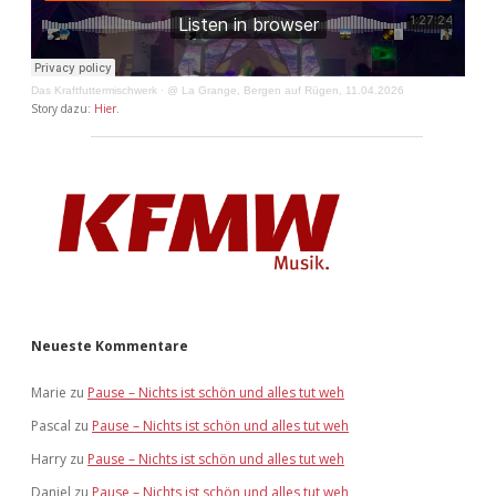
Das Kraftfuttermischwerk
·
@ La Grange, Bergen auf Rügen, 11.04.2026
Story dazu:
Hier
.
Neueste Kommentare
Marie
zu
Pause – Nichts ist schön und alles tut weh
Pascal
zu
Pause – Nichts ist schön und alles tut weh
Harry
zu
Pause – Nichts ist schön und alles tut weh
Daniel
zu
Pause – Nichts ist schön und alles tut weh