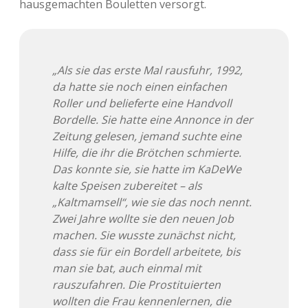
hausgemachten Bouletten versorgt.
Adventskalender 2013
Visuelles
Adventskalender 2014
Wandnotizen
„Als sie das erste Mal rausfuhr, 1992,
da hatte sie noch einen einfachen
Adventskalender 2015
Roller und belieferte eine Handvoll
Bordelle. Sie hatte eine Annonce in der
Adventskalender 2016
Zeitung gelesen, jemand suchte eine
Hilfe, die ihr die Brötchen schmierte.
Adventskalender 2017
Das konnte sie, sie hatte im KaDeWe
kalte Speisen zubereitet – als
Adventskalender 2018
„Kaltmamsell“, wie sie das noch nennt.
Zwei Jahre wollte sie den neuen Job
Adventskalender 2019
machen. Sie wusste zunächst nicht,
dass sie für ein Bordell arbeitete, bis
Adventskalender 2020
man sie bat, auch einmal mit
rauszufahren. Die Prostituierten
Adventskalender 2021
wollten die Frau kennenlernen, die