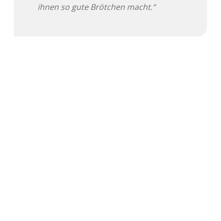
ihnen so gute Brötchen macht.“
Adventskalender 2022
Adventskalender 2023
Adventskalender 2024