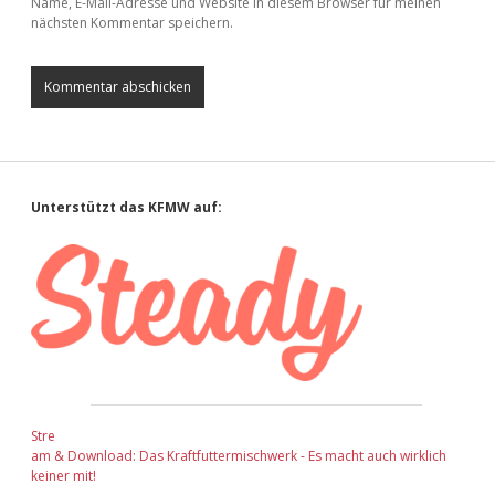
Name, E-Mail-Adresse und Website in diesem Browser für meinen
nächsten Kommentar speichern.
Sidebar
Unterstützt das KFMW auf:
Stre
am & Download: Das Kraftfuttermischwerk - Es macht auch wirklich
keiner mit!