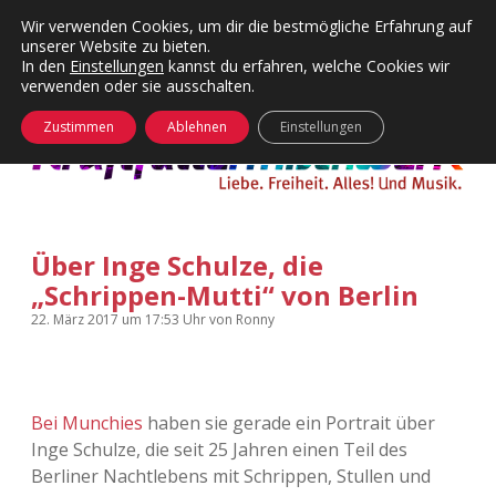
Wir verwenden Cookies, um dir die bestmögliche Erfahrung auf
unserer Website zu bieten.
Menü
Kategorien
Dropdown-
In den
Einstellungen
kannst du erfahren, welche Cookies wir
öffnen
Menü
verwenden oder sie ausschalten.
öffnen
24 Hours Chilling
KFMW-Disco
Zustimmen
Ablehnen
Einstellungen
Die Wende
Dates
Instagrams
Doku
Über Inge Schulze, die
KFMW-Disco
Contact
„Schrippen-Mutti“ von Berlin
Adventskalender
kfmw.stuff
Dropdown-
22. März 2017
um 17:53 Uhr
von
Ronny
Menü
öffnen
Adventskalender 2010
Kopfkinomusik
facebook
instagram
rss
soundcloud
vimeo
Bluesky
Bei Munchies
haben sie gerade ein Portrait über
Adventskalender 2011
Nur mal so
Inge Schulze, die seit 25 Jahren einen Teil des
Berliner Nachtlebens mit Schrippen, Stullen und
Adventskalender 2012
Täglicher Sinnwahn