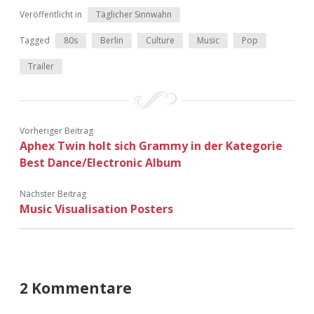
Adventskalender 2022
Veröffentlicht in
Täglicher Sinnwahn
Tagged
80s
Berlin
Culture
Music
Pop
Adventskalender 2023
Trailer
Adventskalender 2024
Vorheriger Beitrag
Aphex Twin holt sich Grammy in der Kategorie
Best Dance/Electronic Album
Nächster Beitrag
Music Visualisation Posters
2 Kommentare