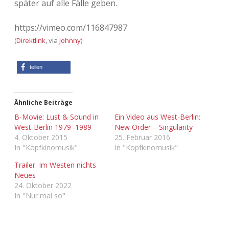
später auf alle Fälle geben.
Adventskalender 2013
Visuelles
https://vimeo.com/116847987
Adventskalender 2014
Wandnotizen
(
Direktlink
, via
Johnny
)
Adventskalender 2015
teilen
Adventskalender 2016
Ähnliche Beiträge
Adventskalender 2017
B-Movie: Lust & Sound in
Ein Video aus West-Berlin:
West-Berlin 1979–1989
New Order – Singularity
4. Oktober 2015
25. Februar 2016
Adventskalender 2018
In "Kopfkinomusik"
In "Kopfkinomusik"
Adventskalender 2019
Trailer: Im Westen nichts
Neues
24. Oktober 2022
Adventskalender 2020
In "Nur mal so"
Adventskalender 2021