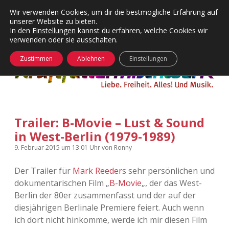
Wir verwenden Cookies, um dir die bestmögliche Erfahrung auf
unserer Website zu bieten.
Menü
Kategorien
Dropdown-
In den
Einstellungen
kannst du erfahren, welche Cookies wir
öffnen
Menü
verwenden oder sie ausschalten.
öffnen
24 Hours Chilling
KFMW-Disco
Zustimmen
Ablehnen
Einstellungen
Die Wende
Dates
Instagrams
Doku
Trailer: B-Movie – Lust & Sound
KFMW-Disco
Contact
in West-Berlin (1979-1989)
Adventskalender
kfmw.stuff
Dropdown-
9. Februar 2015
um 13:01 Uhr
von
Ronny
Menü
öffnen
Der Trailer für
Mark Reeder
s sehr persönlichen und
Adventskalender 2010
Kopfkinomusik
facebook
instagram
rss
soundcloud
vimeo
Bluesky
dokumentarischen Film „
B-Movie
„, der das West-
Berlin der 80er zusammenfasst und der auf der
Adventskalender 2011
Nur mal so
diesjährigen Berlinale Premiere feiert. Auch wenn
ich dort nicht hinkomme, werde ich mir diesen Film
Adventskalender 2012
Täglicher Sinnwahn