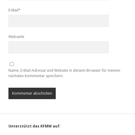
E-Mail*
Webseite
Name, E-Mail-Adresse und Website in diesem Browser für meinen
nächsten Kommentar speichern.
Sidebar
Unterstützt das KFMW auf: