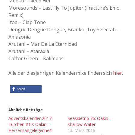
Meeku – Need Her
Moresounds – Last Fly To Jupiter (Fracture’s Emo
Remix)
Itoa – Clap Tone
Dengue Dengue Dengue, Branko, Toy Selectah –
Amazonia
Arutani – Mar De La Eternidad
Arutani – Ataraxia
Cattor Green – Kalimbas
Alle der diesjährigen Kalendermixe finden sich
hier
.
teilen
Ähnliche Beiträge
Adventskalender 2017,
Seasidetrip 76: Oakin –
Türchen #17: Oakin –
Shallow Water
Herzensangelegenheit
13. März 2016