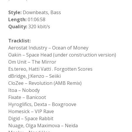
Adventskalender 2022
Style:
Downbeats, Bass
Adventskalender 2023
Length:
01:06:58
Quality:
320 kbit/s
Adventskalender 2024
Tracklist:
Aerostat Industry – Ocean of Money
Oakin – Space Head (under construction version)
Om Unit – The Mirror
Es.tereo, Hatti Vatti . Forgotten Scores
dBridge, J:Kenzo – Seiiki
CloZee – Revolution (AMB Remix)
Itoa – Nobody
Fixate – Banicoot
Hyroglifics, Dexta – Boxgroove
Homesick – VIP Rave
Digid – Space Rabbit
Nuage, Olga Maximova – Neida