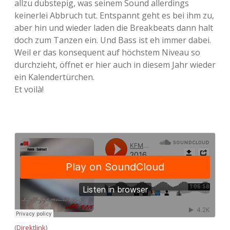
allzu dubstepig, was seinem Sound allerdings
keinerlei Abbruch tut. Entspannt geht es bei ihm zu,
Adventskalender 2013
Visuelles
aber hin und wieder laden die Breakbeats dann halt
doch zum Tanzen ein. Und Bass ist eh immer dabei.
Adventskalender 2014
Wandnotizen
Weil er das konsequent auf höchstem Niveau so
durchzieht, öffnet er hier auch in diesem Jahr wieder
Adventskalender 2015
ein Kalendertürchen.
Et voilà!
Adventskalender 2016
Adventskalender 2017
Adventskalender 2018
Adventskalender 2019
Adventskalender 2020
Adventskalender 2021
(
Direktlink
)