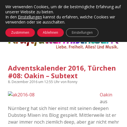
Wir verwenden Cookies, um dir die bestmögliche Erfahrung auf
unserer Website zu bieten.
Menü
Kategorien
Dropdown-
In den
Einstellungen
kannst du erfahren, welche Cookies wir
öffnen
Menü
verwenden oder sie ausschalten.
öffnen
24 Hours Chilling
KFMW-Disco
Zustimmen
Ablehnen
Einstellungen
Die Wende
Dates
Instagrams
Doku
Adventskalender 2016, Türchen
KFMW-Disco
Contact
#08: Oakin – Subtext
Adventskalender
kfmw.stuff
Dropdown-
8. Dezember 2016
um 12:55 Uhr
von
Ronny
Menü
öffnen
Oakin
Adventskalender 2010
Kopfkinomusik
facebook
instagram
rss
soundcloud
vimeo
Bluesky
aus
Nürnberg hat sich hier einst mit seinen deepen
Adventskalender 2011
Nur mal so
Dubstep Mixen ins Blog gespielt. Mittlerweile ist er
zwar immer noch ziemlich deep, aber gar nicht mehr
Adventskalender 2012
Täglicher Sinnwahn