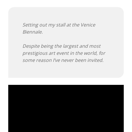
Adventskalender 2013
Visuelles
Adventskalender 2014
Wandnotizen
Setting out my stall at the Venice
Biennale.
Adventskalender 2015
Despite being the largest and most
Adventskalender 2016
prestigious art event in the world, for
some reason I’ve never been invited.
Adventskalender 2017
Adventskalender 2018
Adventskalender 2019
Adventskalender 2020
Adventskalender 2021