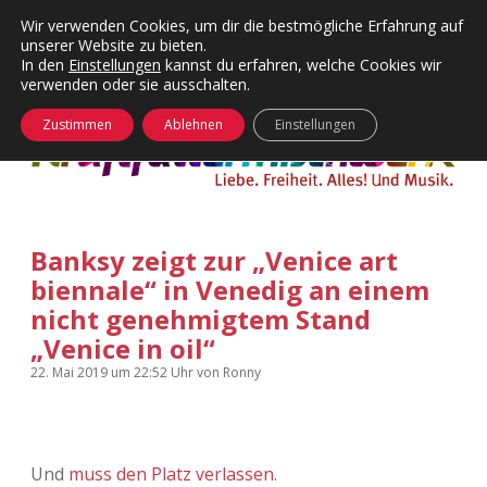
Wir verwenden Cookies, um dir die bestmögliche Erfahrung auf
unserer Website zu bieten.
Menü
Kategorien
Dropdown-
In den
Einstellungen
kannst du erfahren, welche Cookies wir
öffnen
Menü
verwenden oder sie ausschalten.
öffnen
24 Hours Chilling
KFMW-Disco
Zustimmen
Ablehnen
Einstellungen
Die Wende
Dates
Instagrams
Doku
Banksy zeigt zur „Venice art
KFMW-Disco
Contact
biennale“ in Venedig an einem
Adventskalender
kfmw.stuff
nicht genehmigtem Stand
Dropdown-
Menü
„Venice in oil“
öffnen
Adventskalender 2010
Kopfkinomusik
22. Mai 2019
um 22:52 Uhr
von
Ronny
facebook
instagram
rss
soundcloud
vimeo
Bluesky
Adventskalender 2011
Nur mal so
Adventskalender 2012
Täglicher Sinnwahn
Und
muss den Platz verlassen
.